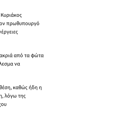
 Κυριάκος
 τον πρωθυπουργό
νέργειες
ακριά από τα φώτα
έλεσμα να
θέση, καθώς ήδη η
η, λόγω της
χου