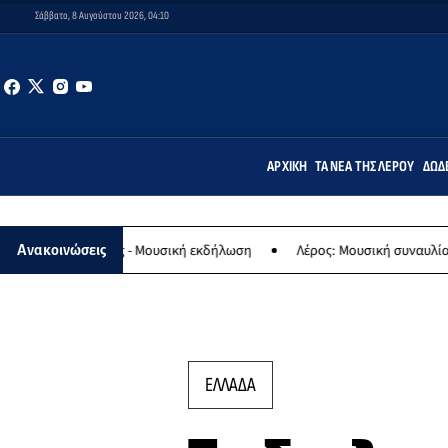
Σάββατο, 8 Αυγούστου 2026, 04:10
ΑΡΧΙΚΉ
ΤΑ ΝΈΑ ΤΗΣ ΛΈΡΟΥ
ΔΩΔ
γίας - Μουσική εκδήλωση
Λέρος: Μουσική συναυλία των Εργαστηρίω
Ανακοινώσεις
ΕΛΛΑΔΑ