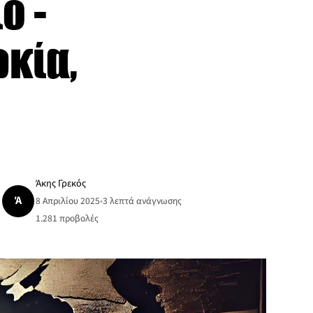
ο -
ρκία,
Άκης Γρεκός
Ά
8 Απριλίου 2025
•
3 λεπτά ανάγνωσης
1.281
προβολές