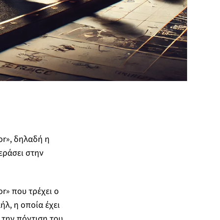
tor», δηλαδή η
εράσει στην
or» που τρέχει ο
λ, η οποία έχει
 την πόντιση του