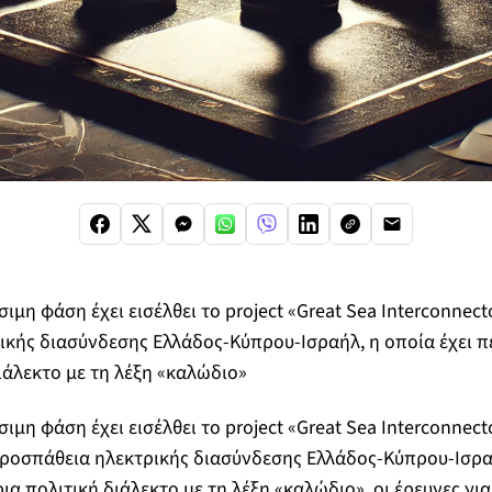
ίσιμη φάση έχει εισέλθει το project «Great Sea Interconnec
κής διασύνδεσης Ελλάδος-Κύπρου-Ισραήλ, η οποία έχει π
ιάλεκτο με τη λέξη «καλώδιο»
ίσιμη φάση έχει εισέλθει το project «Great Sea Interconnect
ροσπάθεια ηλεκτρικής διασύνδεσης Ελλάδος-Κύπρου-Ισραή
α πολιτική διάλεκτο με τη λέξη «καλώδιο», οι έρευνες για