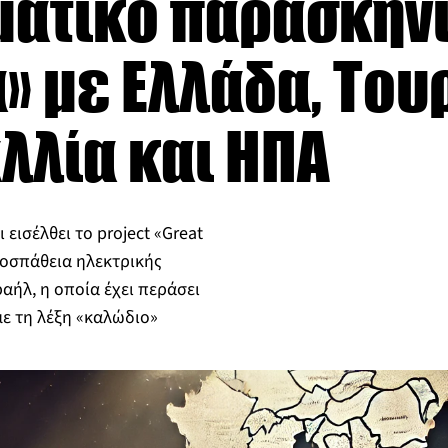
ατικό παρασκήνι
» με Ελλάδα, Του
αλλία και ΗΠΑ
 εισέλθει το project «Great
ροσπάθεια ηλεκτρικής
ήλ, η οποία έχει περάσει
με τη λέξη «καλώδιο»