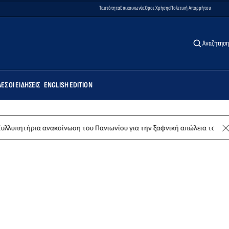
Ταυτότητα
Επικοινωνία
Όροι Χρήσης
Πολιτική Απορρήτου
Αναζήτηση
ΕΣ ΟΙ ΕΙΔΉΣΕΙΣ
ENGLISH EDITION
νακοίνωση του Πανιωνίου για την ξαφνική απώλεια του Δημήτρη Καρατσ