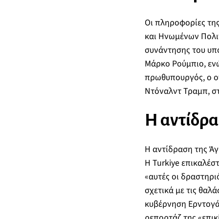
Οι πληροφορίες τη
και Ηνωμένων Πολιτ
συνάντησης του υπ
Μάρκο Ρούμπιο, ενώ
πρωθυπουργός, ο οπ
Ντόναλντ Τραμπ, στ
Η αντίδρα
Η αντίδραση της Άγ
Η Turkiye επικαλέσ
«αυτές οι δραστηρι
σχετικά με τις θαλά
κυβέρνηση Ερντογάν
ρεπορτάζ της «επικ