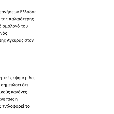
βερνήσεων Ελλάδας
 της παλαιότερης
ό ομόλογό του
ινός
της Άγκυρας στον
ητικές εφημερίδες:
 σημειώσει ότι
ικούς κανόνες
ένε πως η
ώ τιτλοφορεί το