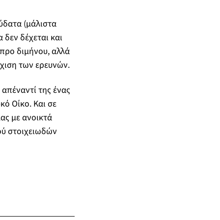
 ύδατα (μάλιστα
α δεν δέχεται και
 προ διμήνου, αλλά
χιση των ερευνών.
ί απέναντί της ένας
κό Οίκο. Και σε
μας με ανοικτά
ού στοιχειωδών