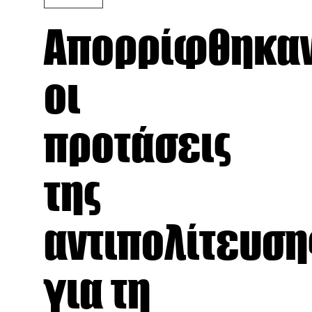
Απορρίφθηκα
οι
προτάσεις
της
αντιπολίτευση
για τη