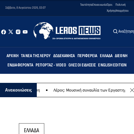
Ταυτότητα
Επικοινωνία
Όροι
Πολιτική
Σάββατο, 8 Αυγούστου 2026, 03:07
Χρήσης
Απορρήτου
Αναζήτησ
ΑΡΧΙΚΉ
ΤΑ ΝΈΑ ΤΗΣ ΛΈΡΟΥ
ΔΩΔΕΚΆΝΗΣΑ
ΠΕΡΙΦΈΡΕΙΑ
ΕΛΛΆΔΑ
ΔΙΕΘΝΉ
ΕΝΔΙΑΦΈΡΟΝΤΑ
ΡΕΠΟΡΤΆΖ - VIDEO
ΌΛΕΣ ΟΙ ΕΙΔΉΣΕΙΣ
ENGLISH EDITION
κή εκδήλωση
Λέρος: Μουσική συναυλία των Εργαστηρίων «Άρτεμις»
Ανακοινώσεις
ΕΛΛΑΔΑ