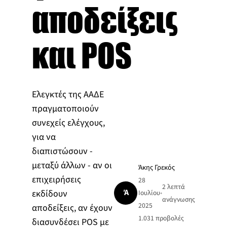
αποδείξεις
και POS
Ελεγκτές της ΑΑΔΕ
πραγματοποιούν
συνεχείς ελέγχους,
για να
διαπιστώσουν -
μεταξύ άλλων - αν οι
Άκης Γρεκός
επιχειρήσεις
28
2 λεπτά
Ά
εκδίδουν
Ιουλίου
•
ανάγνωσης
2025
αποδείξεις, αν έχουν
1.031
προβολές
διασυνδέσει POS με