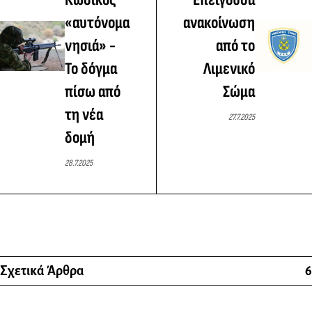
«αυτόνομα
ανακοίνωση
νησιά» -
από το
Το δόγμα
Λιμενικό
πίσω από
Σώμα
τη νέα
27.7.2025
δομή
28.7.2025
Σχετικά Άρθρα
6