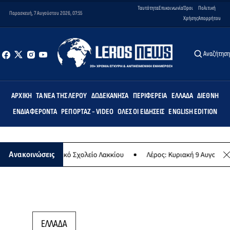
Ταυτότητα
Επικοινωνία
Όροι
Πολιτική
Παρασκευή, 7 Αυγούστου 2026, 07:55
Χρήσης
Απορρήτου
Αναζήτησ
ΑΡΧΙΚΉ
ΤΑ ΝΈΑ ΤΗΣ ΛΈΡΟΥ
ΔΩΔΕΚΆΝΗΣΑ
ΠΕΡΙΦΈΡΕΙΑ
ΕΛΛΆΔΑ
ΔΙΕΘΝΉ
ΕΝΔΙΑΦΈΡΟΝΤΑ
ΡΕΠΟΡΤΆΖ - VIDEO
ΌΛΕΣ ΟΙ ΕΙΔΉΣΕΙΣ
ENGLISH EDITION
ις» στο Δημοτικό Σχολείο Λακκίου
Λέρος: Κυριακή 9 Αυγούστου το 
Ανακοινώσεις
ΕΛΛΑΔΑ