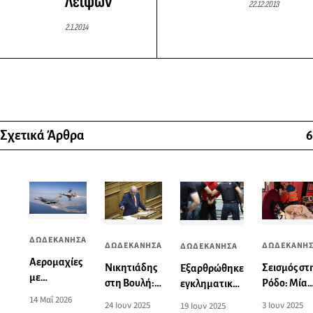
Λειψών
22.12.2013
2.1.2014
Σχετικά Άρθρα
6
ΔΩΔΕΚΑΝΗΣΑ
ΔΩΔΕΚΑΝΗΣΑ
ΔΩΔΕΚΑΝΗ
ΔΩΔΕΚΑΝΗΣΑ
Αερομαχίες
Νικητιάδης
Σεισμός στ
Εξαρθρώθηκε
με
στη Βουλή:
Ρόδο: Μία
εγκληματική
οπλισμένα
Η ιστορία
14χρονη
14 Μαΐ 2026
ομάδα που
24 Ιουν 2025
3 Ιουν 2025
19 Ιουν 2025
τουρκικά F-