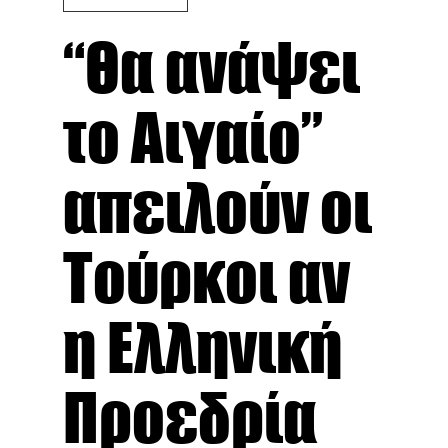
“Θα ανάψει
το Αιγαίο”
απειλούν οι
Τούρκοι αν
η Ελληνική
Προεδρία