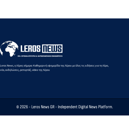
των νησιών
νεκρή και 
διακινούσε
16 στη Ρόδο
μας είναι η
τραυματίε
παράτυπους
απάντηση
στην
μετανάστες
στα
Τουρκία
από την
παραμύθια
εξαιτίας τ
Τουρκία στην
της Τουρκίας
5,8 Ρίχτερ -
Ελλάδα
Τι λένε οι
σεισμολόγο
Leros News, η Λέρος σήμερα: Καθημερινή εφημερίδα της Λέρου με όλες τις ειδήσεις για τη Λέρο,
νέα, εκδηλώσεις, ρεπορτάζ, video της Λέρου
© 2026 -
Leros News GR
- Independent Digital News Platform.