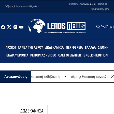
Ταυτότητα
Επικοινωνία
Όροι
Πολιτική
Σάββατο, 8 Αυγούστου 2026, 05:43
Χρήσης
Απορρήτου
Αναζήτησ
ΑΡΧΙΚΉ
ΤΑ ΝΈΑ ΤΗΣ ΛΈΡΟΥ
ΔΩΔΕΚΆΝΗΣΑ
ΠΕΡΙΦΈΡΕΙΑ
ΕΛΛΆΔΑ
ΔΙΕΘΝΉ
ΕΝΔΙΑΦΈΡΟΝΤΑ
ΡΕΠΟΡΤΆΖ - VIDEO
ΌΛΕΣ ΟΙ ΕΙΔΉΣΕΙΣ
ENGLISH EDITION
ς Παναγίας - Μουσική εκδήλωση
Λέρος: Μουσική συναυλία των Εργ
Ανακοινώσεις
ΔΩΔΕΚΑΝΗΣΑ