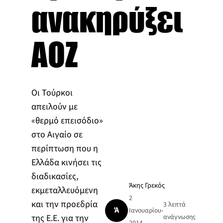
ανακηρύξει
ΑΟΖ
Οι Τούρκοι
απειλούν με
«θερμό επεισόδιο»
στο Αιγαίο σε
περίπτωση που η
Ελλάδα κινήσει τις
διαδικασίες,
Άκης Γρεκός
εκμεταλλευόμενη
2
και την προεδρία
3 λεπτά
Ά
Ιανουαρίου
•
της Ε.Ε. για την
ανάγνωσης
2014