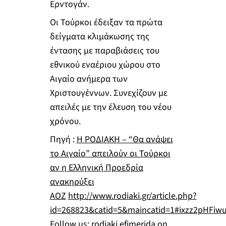
Ερντογάν.
Οι Τούρκοι έδειξαν τα πρώτα
δείγματα κλιμάκωσης της
έντασης με παραβιάσεις του
εθνικού εναέριου χώρου στο
Αιγαίο ανήμερα των
Χριστουγέννων. Συνεχίζουν με
απειλές με την έλευση του νέου
χρόνου.
Πηγή :
Η ΡΟΔΙΑΚΗ – “Θα ανάψει
το Αιγαίο” απειλούν οι Τούρκοι
αν η Ελληνική Προεδρία
ανακηρύξει
ΑΟΖ
http://www.rodiaki.gr/article.php?
id=268823&catid=5&maincatid=1#ixzz2pHFiw
Follow us:
rodiaki.efimerida on