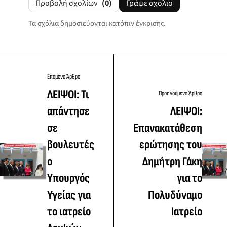
Προβολή σχολίων
(0)
Γράψε σχόλιο
Τα σχόλια δημοσιεύονται κατόπιν έγκρισης.
Επόμενο Άρθρο
ΛΕΙΨΟΙ: Τι
Προηγούμενο Άρθρο
απάντησε
ΛΕΙΨΟΙ:
σε
Επανακατάθεση
βουλευτές
ερώτησης του
ο
Δημήτρη Γάκη
Υπουργός
για το
Υγείας για
Πολυδύναμο
το ιατρείο
Ιατρείο