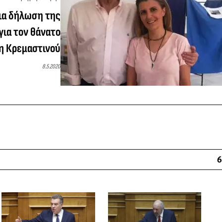
ια δήλωση της
για τον θάνατο
η Κρεμαστινού
8.5.2020
6