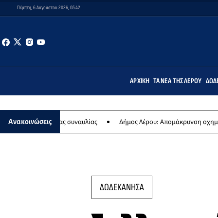
Πέμπτη, 6 Αυγούστου 2026, 05:42
ΑΡΧΙΚΉ
ΤΑ ΝΈΑ ΤΗΣ ΛΈΡΟΥ
ΔΩΔ
ης ετήσιας συναυλίας
Δήμος Λέρου: Απομάκρυνση οχημάτων και σ
Ανακοινώσεις
ΔΩΔΕΚΑΝΗΣΑ