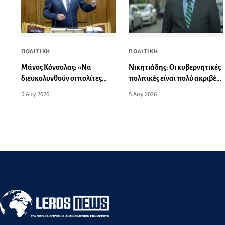
ΠΟΛΙΤΙΚΗ
ΠΟΛΙΤΙΚΗ
Νικητιάδης: Οι κυβερνητικές
Μάνος Κόνσολας: «Να
πολιτικές είναι πολύ ακριβές
διευκολυνθούν οι πολίτες
για το εισόδημα των πολιτών
που έχουν παλαιού τύπου
5 Αυγ 2026
5 Αυγ 2026
ταυτότητες σε ισχύ στην
έκδοση διαβατηρίου»