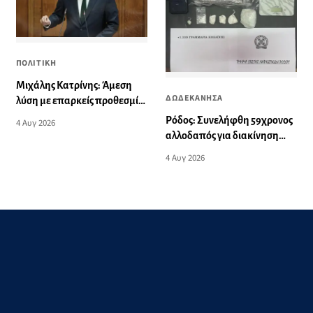
ΠΟΛΙΤΙΚΗ
Μιχάλης Κατρίνης: Άμεση
ΔΩΔΕΚΑΝΗΣΑ
λύση με επαρκείς προθεσμίες
για την αναβολή στράτευσης
Ρόδος: Συνελήφθη 59χρονος
4 Αυγ 2026
των νέων φοιτητών
αλλοδαπός για διακίνηση
σημαντικής ποσότητας
4 Αυγ 2026
ναρκωτικών ουσιών