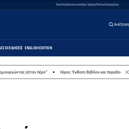
Ταυτότητα
Επικοινωνία
Όροι Χρήσης
Πολιτική Απορρήτου
Αναζήτηση
ΕΣ ΟΙ ΕΙΔΉΣΕΙΣ
ENGLISH EDITION
ας (σ)την Λέρο”
Λέρος: Έκθεση Βιβλίου και παραδοσιακών γλυκών