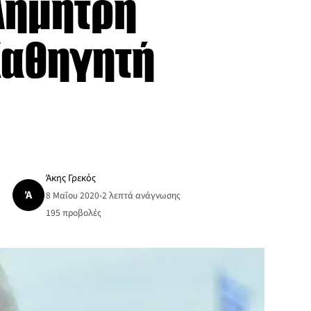
Δημήτρη
Καθηγητή
Άκης Γρεκός
Ά
8 Μαΐου 2020
•
2 λεπτά ανάγνωσης
195
προβολές