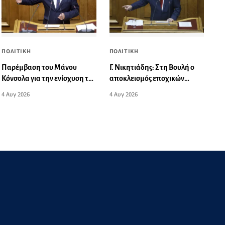
ΠΟΛΙΤΙΚΗ
ΠΟΛΙΤΙΚΗ
Παρέμβαση του Μάνου
Γ. Νικητιάδης: Στη Βουλή ο
Κόνσολα για την ενίσχυση της
αποκλεισμός εποχικών
ακτοπλοϊκής σύνδεσης της
επιχειρήσεων του Ν. Αιγαίου
4 Αυγ 2026
4 Αυγ 2026
Λέρου
από πρόγραμμα ενίσχυσης
της επιχειρηματικότητας