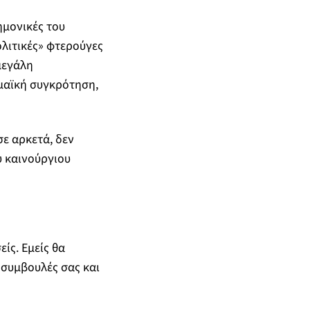
τημονικές του
ολιτικές» φτερούγες
μεγάλη
μαϊκή συγκρότηση,
σε αρκετά, δεν
υ καινούργιου
ίς. Εμείς θα
 συμβουλές σας και