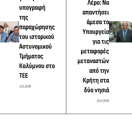
Λέρο: Να
υπογραφή
απαντήσει
της
άμεσα το
παραχώρησης
Υπουργείο
του ιστορικού
για τις
Αστυνομικού
μεταφορές
Τμήματος
μεταναστών
Καλύμνου στο
από την
ΤΕΕ
Κρήτη στα
11.6.2026
δύο νησιά
10.6.2026