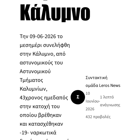
Κάλυμνο
Την 09-06-2026 το
μεσημέρι συνελήφθη
στην Κάλυμνο, από
αστυνομικούς του
Αστυνομικού
Συντακτική
Τμήματος
ομάδα Leros News
Καλυμνίων,
10
Σ
43χρονος ημεδαπός
1 λεπτό
Ιουνίου
•
ανάγνωσης
στην κατοχή του
2026
οποίου βρέθηκαν
432
προβολές
και κατασχέθηκαν
-19- ναρκωτικά