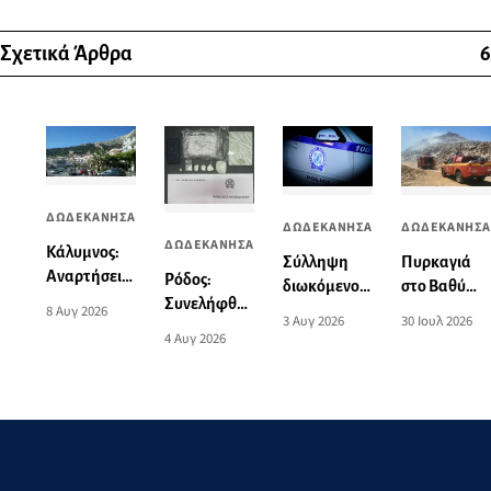
Σχετικά Άρθρα
6
ΔΩΔΕΚΑΝΗΣΑ
ΔΩΔΕΚΑΝΗΣΑ
ΔΩΔΕΚΑΝΗΣΑ
ΔΩΔΕΚΑΝΗΣΑ
Κάλυμνος:
Πυρκαγιά
Σύλληψη
Αναρτήσεις
Ρόδος:
στο Βαθύ
διωκόμενου
στα social
Συνελήφθη
Καλύμνου,
33χρονου
8 Αυγ 2026
30 Ιουλ 2026
3 Αυγ 2026
media
59χρονος
εστάλη 112
στην
4 Αυγ 2026
οδήγησαν
αλλοδαπός
για
Κάλυμνο
στη
για
ετοιμότητα
σύλληψη
διακίνηση
59χρονου
σημαντικής
από το
ποσότητας
λιμενικό
ναρκωτικών