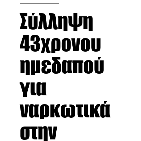
Σύλληψη
43χρονου
ημεδαπού
για
ναρκωτικά
στην