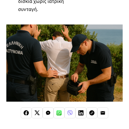
δισκία χωρίς ιατρική
συνταγή.