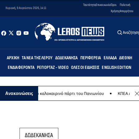
Ταυτότητα
Επικοινωνία
Όροι
Πολιτική
Κυριακή, 9 Αυγούστου 2026, 14:11
Χρήσης
Απορρήτου
Αναζήτησ
ΑΡΧΙΚΉ
ΤΑ ΝΈΑ ΤΗΣ ΛΈΡΟΥ
ΔΩΔΕΚΆΝΗΣΑ
ΠΕΡΙΦΈΡΕΙΑ
ΕΛΛΆΔΑ
ΔΙΕΘΝΉ
ΕΝΔΙΑΦΈΡΟΝΤΑ
ΡΕΠΟΡΤΆΖ - VIDEO
ΌΛΕΣ ΟΙ ΕΙΔΉΣΕΙΣ
ENGLISH EDITION
 8 Αυγούστου το καλοκαιρινό πάρτι του Πανιωνίου
ΚΠΕΑ ΑΡΤΕΜΙΣ:
Ανακοινώσεις
ΔΩΔΕΚΑΝΗΣΑ