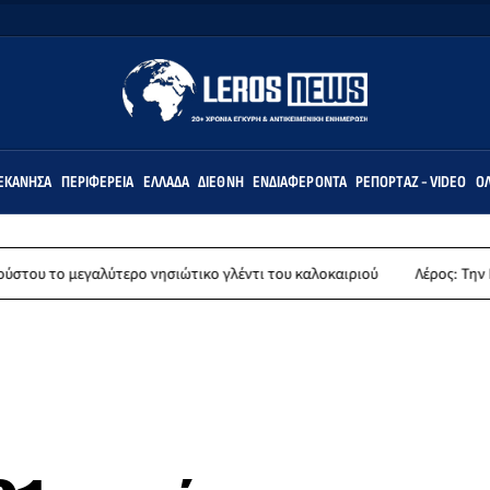
ΕΚΆΝΗΣΑ
ΠΕΡΙΦΈΡΕΙΑ
ΕΛΛΆΔΑ
ΔΙΕΘΝΉ
ΕΝΔΙΑΦΈΡΟΝΤΑ
ΡΕΠΟΡΤΆΖ - VIDEO
ΌΛ
γαλύτερο νησιώτικο γλέντι του καλοκαιριού
Λέρος: Την Παρασκευή 14