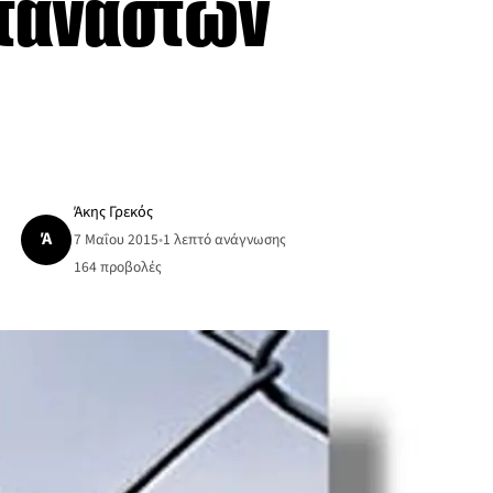
ταναστών
Άκης Γρεκός
Ά
7 Μαΐου 2015
•
1 λεπτό ανάγνωσης
164
προβολές