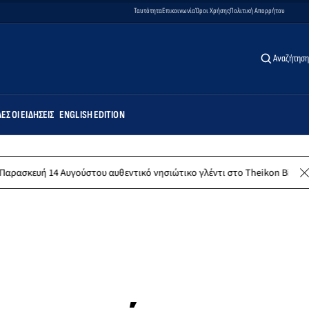
Ταυτότητα
Επικοινωνία
Όροι Χρήσης
Πολιτική Απορρήτου
Αναζήτηση
ΕΣ ΟΙ ΕΙΔΉΣΕΙΣ
ENGLISH EDITION
 Αυγούστου αυθεντικό νησιώτικο γλέντι στο Theikon Bistro Restaurant!