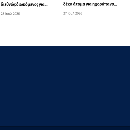
δέκα άτομα για ηχορύπανση
διεθνώς διωκόμενος για
από καταστήματα στο Νότιο
απάτη
27 Ιουλ 2026
28 Ιουλ 2026
Αιγαίο