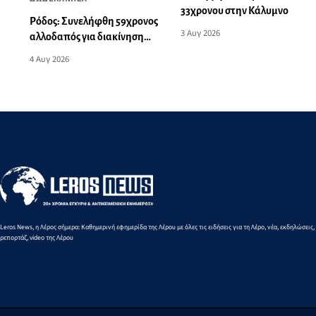
33χρονου στην Κάλυμνο
Ρόδος: Συνελήφθη 59χρονος
3 Αυγ 2026
αλλοδαπός για διακίνηση
σημαντικής ποσότητας
4 Αυγ 2026
ναρκωτικών ουσιών
Leros News, η Λέρος σήμερα: Καθημερινή εφημερίδα της Λέρου με όλες τις ειδήσεις για τη Λέρο, νέα, εκδηλώσεις,
ρεπορτάζ, video της Λέρου