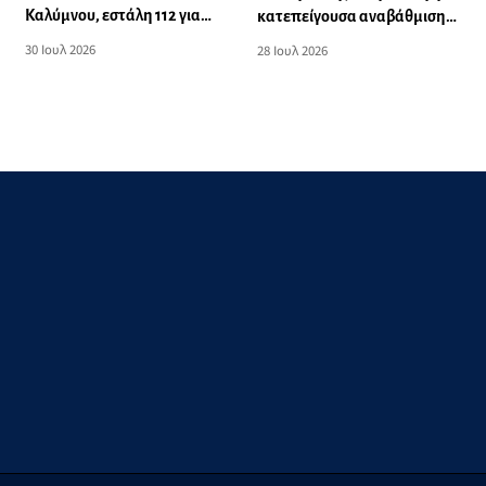
Καλύμνου, εστάλη 112 για
κατεπείγουσα αναβάθμιση
ετοιμότητα
του Πυροσβεστικού Σταθμού
30 Ιουλ 2026
28 Ιουλ 2026
Καλύμνου σε Επαγγελματικό
Κλιμάκιο