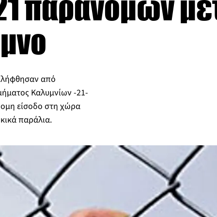
21 παράνομων με
υμνο
νελήφθησαν από
μήματος Καλυμνίων -21-
νομη είσοδο στη χώρα
κικά παράλια.