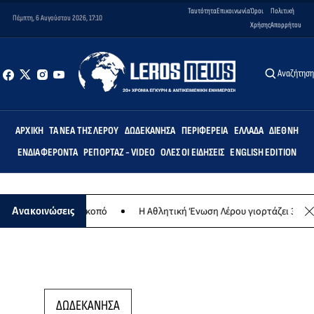
Ταυτότητα
Επικοινωνία
Όροι
Πολιτική
Πέμπτη, 6 Αυγούστου 2026, 17:10
Χρήσης
Απορρήτου
Αναζήτησ
ΑΡΧΙΚΉ
ΤΑ ΝΈΑ ΤΗΣ ΛΈΡΟΥ
ΔΩΔΕΚΆΝΗΣΑ
ΠΕΡΙΦΈΡΕΙΑ
ΕΛΛΆΔΑ
ΔΙΕΘΝΉ
ΕΝΔΙΑΦΈΡΟΝΤΑ
ΡΕΠΟΡΤΆΖ - VIDEO
ΌΛΕΣ ΟΙ ΕΙΔΉΣΕΙΣ
ENGLISH EDITION
 φιλανθρωπικό σκοπό
Η Αθλητική Ένωση Λέρου γιορτάζει 30 χρόνια 
Ανακοινώσεις
ΔΩΔΕΚΑΝΗΣΑ