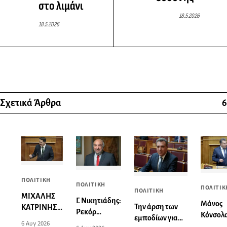
στο λιμάνι
18.5.2026
18.5.2026
Σχετικά Άρθρα
6
ΠΟΛΙΤΙΚΗ
ΠΟΛΙΤΙΚΗ
ΠΟΛΙΤΙΚ
ΠΟΛΙΤΙΚΗ
ΜΙΧΑΛΗΣ
Γ. Νικητιάδης:
Μάνος
Την άρση των
ΚΑΤΡΙΝΗΣ:
Ρεκόρ
Κόνσολα
εμποδίων για
«Κόκκινα»
6 Αυγ 2026
ταχύτητας
διευκολ