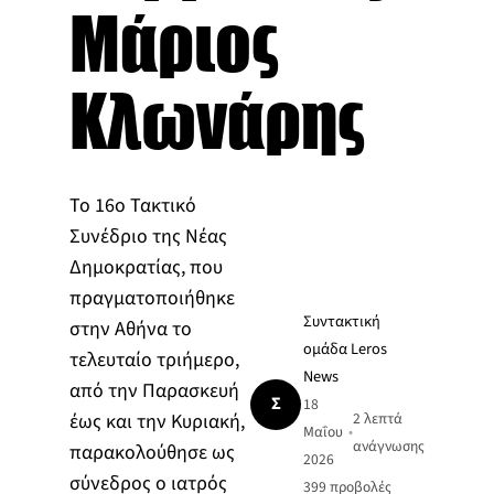
Μάριος
Κλωνάρης
Το 16ο Τακτικό
Συνέδριο της Νέας
Δημοκρατίας, που
πραγματοποιήθηκε
Συντακτική
στην Αθήνα το
ομάδα Leros
τελευταίο τριήμερο,
News
από την Παρασκευή
Σ
18
έως και την Κυριακή,
2 λεπτά
Μαΐου
•
ανάγνωσης
παρακολούθησε ως
2026
σύνεδρος ο ιατρός
399
προβολές