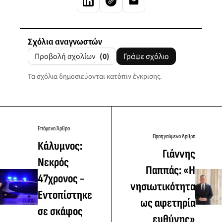
Σχόλια αναγνωστών
Προβολή σχολίων
(0)
Γράψε σχόλιο
Τα σχόλια δημοσιεύονται κατόπιν έγκρισης.
Επόμενο Άρθρο
Προηγούμενο Άρθρο
Κάλυμνος:
Γιάννης
Νεκρός
Παππάς: «Η
47χρονος -
νησιωτικότητα
Εντοπίστηκε
ως αφετηρία
σε σκάφος
ευθύνης»