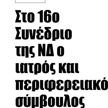
Στο 16ο
Συνέδριο
της ΝΔ ο
ιατρός και
περιφερειακό
σύμβουλος