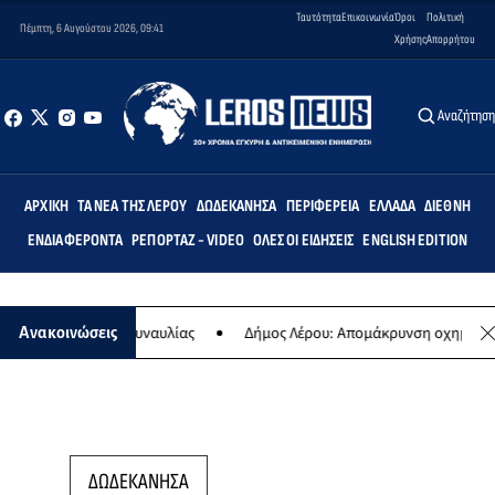
Ταυτότητα
Επικοινωνία
Όροι
Πολιτική
Πέμπτη, 6 Αυγούστου 2026, 09:41
Χρήσης
Απορρήτου
Αναζήτησ
ΑΡΧΙΚΉ
ΤΑ ΝΈΑ ΤΗΣ ΛΈΡΟΥ
ΔΩΔΕΚΆΝΗΣΑ
ΠΕΡΙΦΈΡΕΙΑ
ΕΛΛΆΔΑ
ΔΙΕΘΝΉ
ΕΝΔΙΑΦΈΡΟΝΤΑ
ΡΕΠΟΡΤΆΖ - VIDEO
ΌΛΕΣ ΟΙ ΕΙΔΉΣΕΙΣ
ENGLISH EDITION
η της ετήσιας συναυλίας
Δήμος Λέρου: Απομάκρυνση οχημάτων κα
Ανακοινώσεις
ΔΩΔΕΚΑΝΗΣΑ