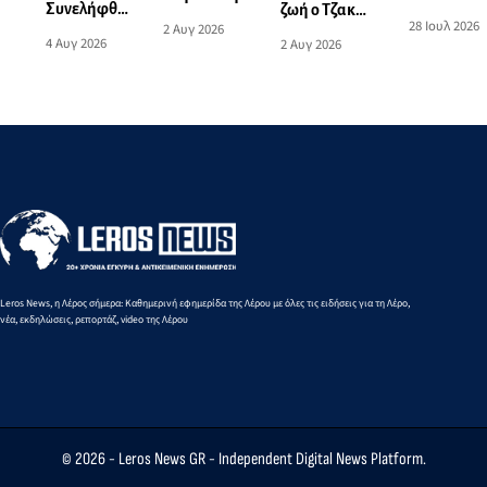
Συνελήφθη
ζωή ο Τζακ
διεθνώς
εξόδιος
28 Ιουλ 2026
2 Αυγ 2026
59χρονος
Γερονικόλας,
διωκόμενο
ακολουθία
4 Αυγ 2026
2 Αυγ 2026
αλλοδαπός
ένας από τους
για απάτη
του Ιάκωβου
για
πρωτοπόρους
(Τζακ)
διακίνηση
του
Γερονικόλα
σημαντικής
τουρισμού της
ποσότητας
Ρόδου
ναρκωτικών
ουσιών
Leros News, η Λέρος σήμερα: Καθημερινή εφημερίδα της Λέρου με όλες τις ειδήσεις για τη Λέρο,
νέα, εκδηλώσεις, ρεπορτάζ, video της Λέρου
© 2026 -
Leros News GR
- Independent Digital News Platform.