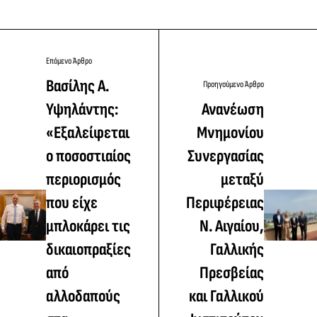
Επόμενο Άρθρο
Βασίλης Α.
Προηγούμενο Άρθρο
Υψηλάντης:
Ανανέωση
«Εξαλείφεται
Μνημονίου
ο ποσοστιαίος
Συνεργασίας
περιορισμός
μεταξύ
που είχε
Περιφέρειας
μπλοκάρει τις
Ν. Αιγαίου,
δικαιοπραξίες
Γαλλικής
από
Πρεσβείας
αλλοδαπούς
και Γαλλικού