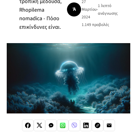
τροπική μέδουσα,
27
1 λεπτό
Ά
Rhopilema
Μαρτίου
•
ανάγνωσης
2024
nomadica - Πόσο
1.149
προβολές
επικίνδυνες είναι.