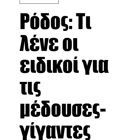
Ρόδος: Τι
λένε οι
ειδικοί για
τις
μέδουσες-
γίγαντες