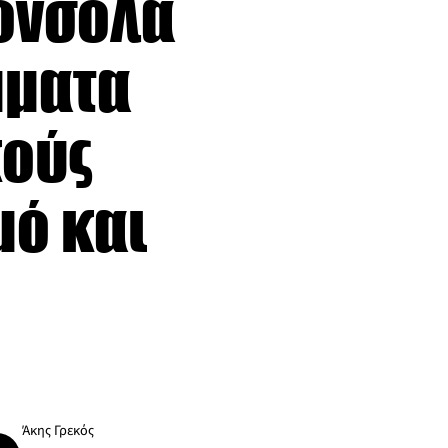
όνσολα
μματα
κούς
μό και
Άκης Γρεκός