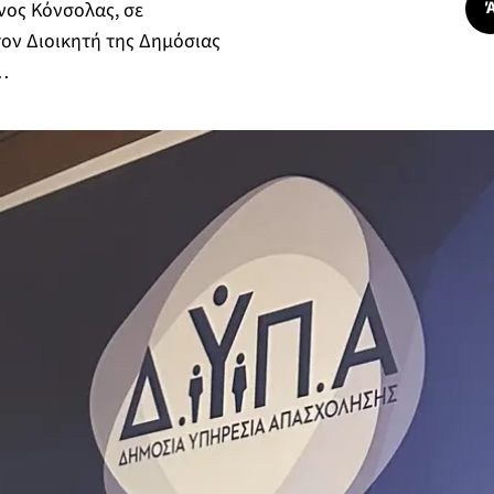
νος Κόνσολας, σε
τον Διοικητή της Δημόσιας
…