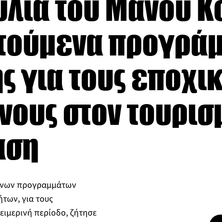
λία του Μάνου Κ
οτούμενα προγρά
ς για τους εποχι
ους στον τουρισ
αση
ενων προγραμμάτων
ήτων, για τους
ειμερινή περίοδο, ζήτησε