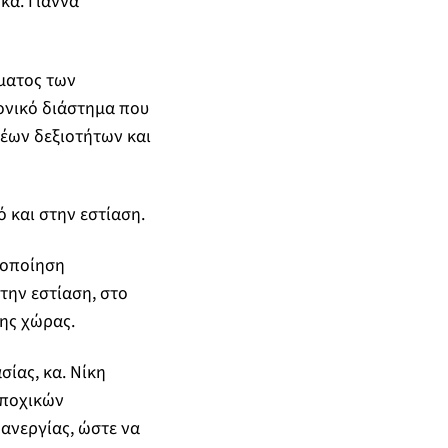
κα. Γιάννα
ματος των
ρονικό διάστημα που
νέων δεξιοτήτων και
 και στην εστίαση.
λοποίηση
την εστίαση, στο
ης χώρας.
ίας, κα. Νίκη
εποχικών
ανεργίας, ώστε να