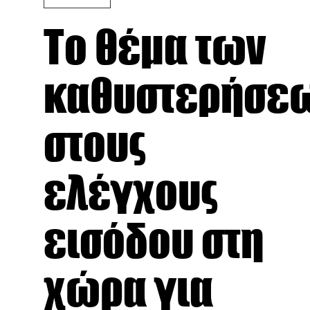
Το θέμα των
καθυστερήσε
στους
ελέγχους
εισόδου στη
χώρα για