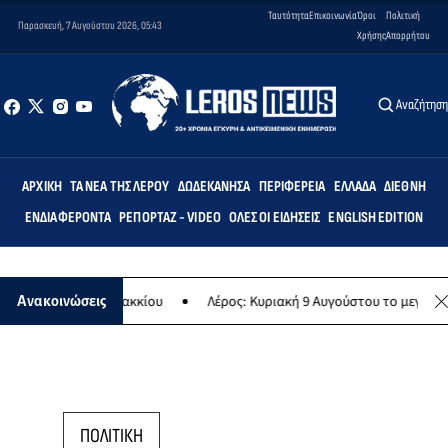
Ταυτότητα
Επικοινωνία
Όροι
Πολιτική
Παρασκευή, 7 Αυγούστου 2026, 05:43
Χρήσης
Απορρήτου
Αναζήτησ
ΑΡΧΙΚΉ
ΤΑ ΝΈΑ ΤΗΣ ΛΈΡΟΥ
ΔΩΔΕΚΆΝΗΣΑ
ΠΕΡΙΦΈΡΕΙΑ
ΕΛΛΆΔΑ
ΔΙΕΘΝΉ
ΕΝΔΙΑΦΈΡΟΝΤΑ
ΡΕΠΟΡΤΆΖ - VIDEO
ΌΛΕΣ ΟΙ ΕΙΔΉΣΕΙΣ
ENGLISH EDITION
Σχολείο Λακκίου
Λέρος: Κυριακή 9 Αυγούστου το μεγαλύτερο νησιώ
Ανακοινώσεις
ΠΟΛΙΤΙΚΗ