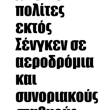
πολίτες
εκτός
Σένγκεν σε
αεροδρόμια
και
συνοριακούς