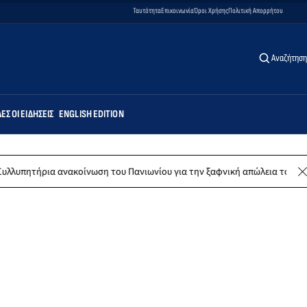
Ταυτότητα
Επικοινωνία
Όροι Χρήσης
Πολιτική Απορρήτου
Αναζήτηση
ΕΣ ΟΙ ΕΙΔΉΣΕΙΣ
ENGLISH EDITION
ακοίνωση του Πανιωνίου για την ξαφνική απώλεια του Δημήτρη Καρατσώ