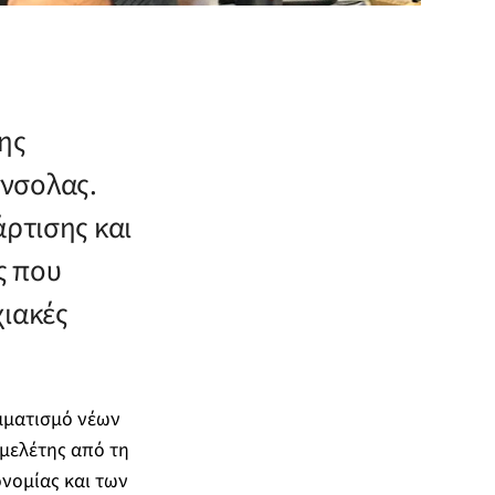
ης
όνσολας.
άρτισης και
ς που
χιακές
αμματισμό νέων
μελέτης από τη
ονομίας και των