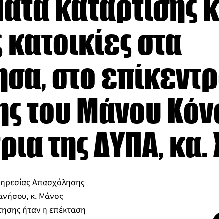
τα κατάρτισης κ
 κατοικίες στα
α, στο επίκεντρ
ης του Μάνου Κόν
τρια της ΔΥΠΑ, κα
Υπηρεσίας Απασχόλησης
νήσου, κ. Μάνος
τησης ήταν η επέκταση