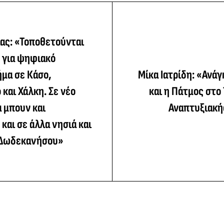
ας: «Τοποθετούνται
 για ψηφιακό
μα σε Κάσο,
Μίκα Ιατρίδη: «Ανάγ
 και Χάλκη. Σε νέο
και η Πάτμος στο 
 μπουν και
Αναπτυξιακ
και σε άλλα νησιά και
 Δωδεκανήσου»