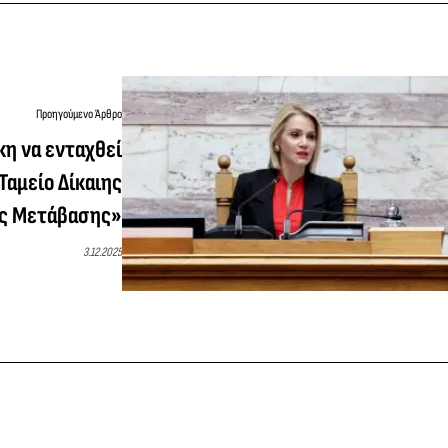
Προηγούμενο Άρθρο
κη να ενταχθεί
Ταμείο Δίκαιης
ής Μετάβασης»
3.12.2025