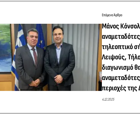
Επόμενο Άρθρο
Μάνος Κόνσολ
αναμεταδότες
τηλεοπτικό σή
Λειψούς, Τήλο
διαγωνισμό θα
αναμεταδότες 
περιοχές της
4.12.2025