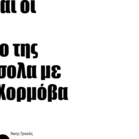
αι οι
ο της
σολα με
. Χορμόβα
Άκης Γρεκός