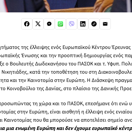
τήματος της έλλειψης ενός Ευρωπαϊκού Κέντρου Έρευνας 
ρωπαϊκής Ένωσης και την προοπτική δημιουργίας ενός πα
ξε ο Βουλευτής Δωδεκανήσου του ΠΑΣΟΚ και τ. Υφυπ. Πολι
 Νικητιάδης, κατά την τοποθέτηση του στη Διακοινοβουλε
ητα και την Καινοτομία στην Ευρώπη. Η Διάσκεψη πραγμα
το Κοινοβούλιο της Δανίας, στο πλαίσιο της Δανικής Προεδ
κπροσωπώντας τη χώρα και το ΠΑΣΟΚ, επεσήμανε ότι ενώ 
οτομίας στην Ευρώπη, είναι αισθητή η έλλειψη ενός ενιαί
ι Καινοτομίας που θα μπορούσε να αποτελέσει σημείο αν
ια μια ενωμένη Ευρώπη και δεν έχουμε ευρωπαϊκό κέντρ