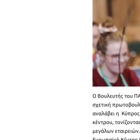
Ο Βουλευτής του ΠΑ
σχετική πρωτοβουλί
αναλάβει η Κύπρος
κέντρου, τονίζοντ
μεγάλων εταιρειών.
Ευρωπαϊκό Κέντρο Κ