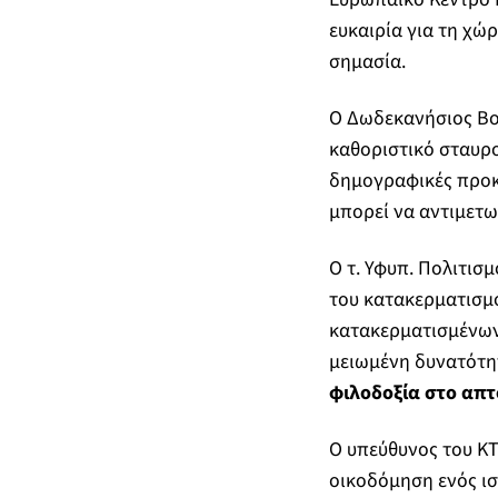
ευκαιρία για τη χώ
σημασία.
Ο Δωδεκανήσιος Βου
καθοριστικό σταυρο
δημογραφικές προκλ
μπορεί να αντιμετω
Ο τ. Υφυπ. Πολιτισ
του κατακερματισμ
κατακερματισμένων
μειωμένη δυνατότη
φιλοδοξία στο απ
Ο υπεύθυνος του ΚΤ
οικοδόμηση ενός ι