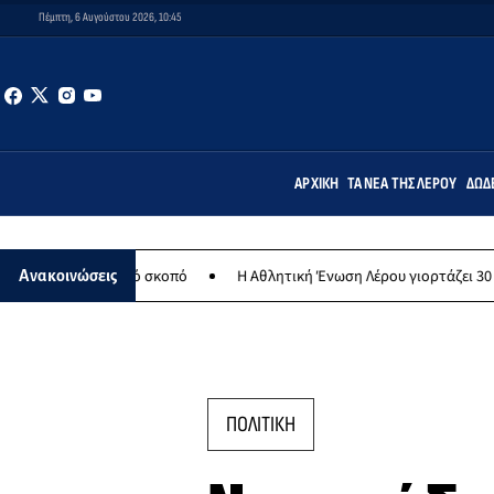
Πέμπτη, 6 Αυγούστου 2026, 10:45
ΑΡΧΙΚΉ
ΤΑ ΝΈΑ ΤΗΣ ΛΈΡΟΥ
ΔΩΔ
πικό σκοπό
Η Αθλητική Ένωση Λέρου γιορτάζει 30 χρόνια ιστορίας 
Ανακοινώσεις
ΠΟΛΙΤΙΚΗ