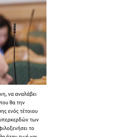
νη, να αναλάβει
που θα την
ης ενός τέτοιου
 υπερκερδών των
φιλοξενήσει το
α ήταν τιμή και