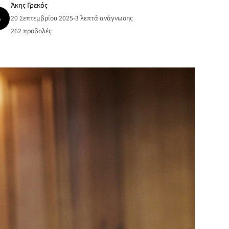
Άκης Γρεκός
Ά
20 Σεπτεμβρίου 2025
•
3 λεπτά ανάγνωσης
262
προβολές