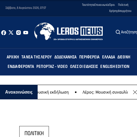
Ταυτότητα
Επικοινωνία
Όροι
Πολιτική
Σάββατο, 8 Αυγούστου 2026, 07:57
Χρήσης
Απορρήτου
Αναζήτησ
ΑΡΧΙΚΉ
ΤΑ ΝΈΑ ΤΗΣ ΛΈΡΟΥ
ΔΩΔΕΚΆΝΗΣΑ
ΠΕΡΙΦΈΡΕΙΑ
ΕΛΛΆΔΑ
ΔΙΕΘΝΉ
ΕΝΔΙΑΦΈΡΟΝΤΑ
ΡΕΠΟΡΤΆΖ - VIDEO
ΌΛΕΣ ΟΙ ΕΙΔΉΣΕΙΣ
ENGLISH EDITION
 Παναγίας - Μουσική εκδήλωση
Λέρος: Μουσική συναυλία των Εργα
Ανακοινώσεις
ΠΟΛΙΤΙΚΗ