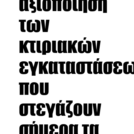
αξιοποίηση
των
κτιριακών
εγκαταστάσε
που
στεγάζουν
σήμερα τα