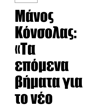
Μάνος
Κόνσολας:
«Τα
επόμενα
βήματα για
το νέο