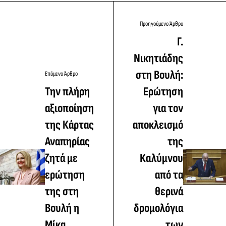
Προηγούμενο Άρθρο
Γ.
Νικητιάδης
στη Βουλή:
Επόμενο Άρθρο
Την πλήρη
Ερώτηση
αξιοποίηση
για τον
της Κάρτας
αποκλεισμό
Αναπηρίας
της
ζητά με
Καλύμνου
ερώτηση
από τα
της στη
θερινά
Βουλή η
δρομολόγια
Μίκα
των