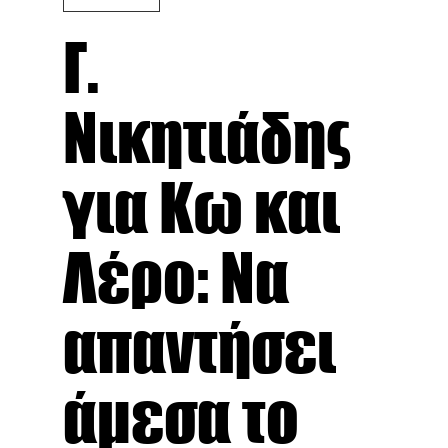
Γ.
Νικητιάδης
για Κω και
Λέρο: Να
απαντήσει
άμεσα το