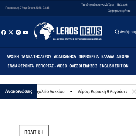
Ταυτότητα
Επικοινωνία
Όροι
Πολιτική
Παρασκευή, 7 Αυγούστου 2026, 03:36
Χρήσης
Απορρήτου
Αναζήτησ
ΑΡΧΙΚΉ
ΤΑ ΝΈΑ ΤΗΣ ΛΈΡΟΥ
ΔΩΔΕΚΆΝΗΣΑ
ΠΕΡΙΦΈΡΕΙΑ
ΕΛΛΆΔΑ
ΔΙΕΘΝΉ
ΕΝΔΙΑΦΈΡΟΝΤΑ
ΡΕΠΟΡΤΆΖ - VIDEO
ΌΛΕΣ ΟΙ ΕΙΔΉΣΕΙΣ
ENGLISH EDITION
ο Δημοτικό Σχολείο Λακκίου
Λέρος: Κυριακή 9 Αυγούστου το μεγαλύ
Ανακοινώσεις
ΠΟΛΙΤΙΚΗ