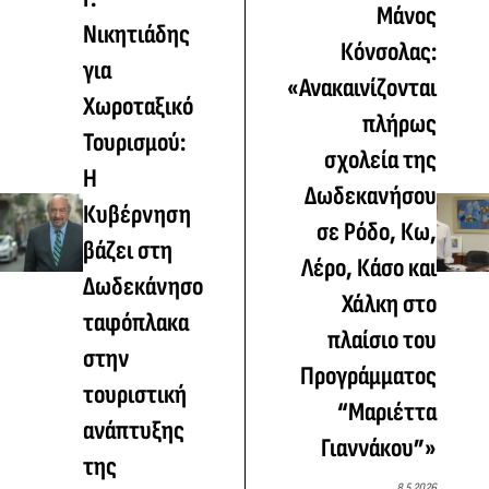
Μάνος
Νικητιάδης
Κόνσολας:
για
«Ανακαινίζονται
Χωροταξικό
πλήρως
Τουρισμού:
σχολεία της
Η
Δωδεκανήσου
Κυβέρνηση
σε Ρόδο, Κω,
βάζει στη
Λέρο, Κάσο και
Δωδεκάνησο
Χάλκη στο
ταφόπλακα
πλαίσιο του
στην
Προγράμματος
τουριστική
“Μαριέττα
ανάπτυξης
Γιαννάκου”»
της
8.5.2026