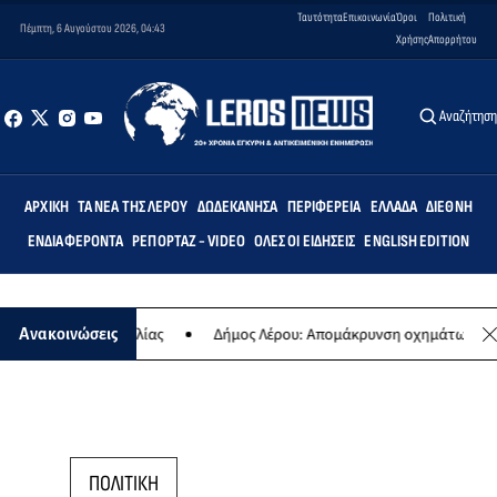
Ταυτότητα
Επικοινωνία
Όροι
Πολιτική
Πέμπτη, 6 Αυγούστου 2026, 04:43
Χρήσης
Απορρήτου
Αναζήτησ
ΑΡΧΙΚΉ
ΤΑ ΝΈΑ ΤΗΣ ΛΈΡΟΥ
ΔΩΔΕΚΆΝΗΣΑ
ΠΕΡΙΦΈΡΕΙΑ
ΕΛΛΆΔΑ
ΔΙΕΘΝΉ
ΕΝΔΙΑΦΈΡΟΝΤΑ
ΡΕΠΟΡΤΆΖ - VIDEO
ΌΛΕΣ ΟΙ ΕΙΔΉΣΕΙΣ
ENGLISH EDITION
ετήσιας συναυλίας
Δήμος Λέρου: Απομάκρυνση οχημάτων και σκαφ
Ανακοινώσεις
ΠΟΛΙΤΙΚΗ