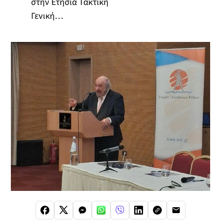
στην Ετήσια Τακτική
Γενική…