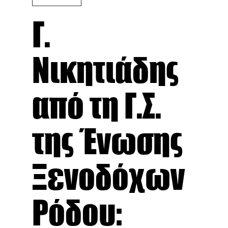
Γ.
Νικητιάδης
από τη Γ.Σ.
της Ένωσης
Ξενοδόχων
Ρόδου: