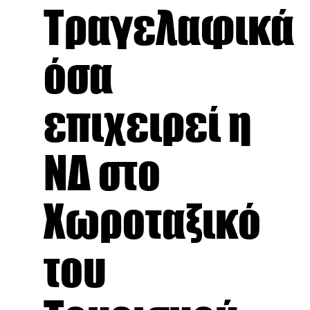
Τραγελαφικά
όσα
επιχειρεί η
ΝΔ στο
Χωροταξικό
του