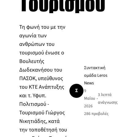
Τουρισμού
Τη φωνή του με την
αγωνία των
ανθρώπων του
τουρισμού ένωσε ο
Βουλευτής
Συντακτική
Δωδεκανήσου του
ομάδα Leros
ΠΑΣΟΚ, υπεύθυνος
News
του ΚΤΕ Ανάπτυξης
Σ
9
και τ. Υφυπ.
3 λεπτά
Μαΐου
•
ανάγνωσης
Πολιτισμού -
2026
Τουρισμού Γιώργος
286
προβολές
Νικητιάδης, κατά
την τοποθέτησή του