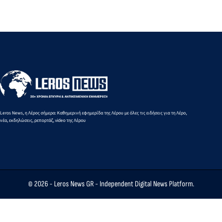
της
είναι πολύ
έχουν παλαιού
για την
ακτοπλοϊ
ακριβές για
τύπου
αναβολή
σύνδεσης
το εισόδημα
ταυτότητες σε
στράτευσης
της Λέρου
των πολιτών
ισχύ στην
των νέων
έκδοση
φοιτητών
διαβατηρίου»
Leros News, η Λέρος σήμερα: Καθημερινή εφημερίδα της Λέρου με όλες τις ειδήσεις για τη Λέρο,
νέα, εκδηλώσεις, ρεπορτάζ, video της Λέρου
© 2026 -
Leros News GR
- Independent Digital News Platform.