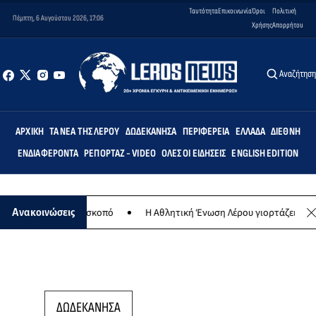
Ταυτότητα
Επικοινωνία
Όροι
Πολιτική
Πέμπτη, 6 Αυγούστου 2026, 17:06
Χρήσης
Απορρήτου
Αναζήτησ
ΑΡΧΙΚΉ
ΤΑ ΝΈΑ ΤΗΣ ΛΈΡΟΥ
ΔΩΔΕΚΆΝΗΣΑ
ΠΕΡΙΦΈΡΕΙΑ
ΕΛΛΆΔΑ
ΔΙΕΘΝΉ
ΕΝΔΙΑΦΈΡΟΝΤΑ
ΡΕΠΟΡΤΆΖ - VIDEO
ΌΛΕΣ ΟΙ ΕΙΔΉΣΕΙΣ
ENGLISH EDITION
α φιλανθρωπικό σκοπό
Η Αθλητική Ένωση Λέρου γιορτάζει 30 χρόνι
Ανακοινώσεις
ΔΩΔΕΚΑΝΗΣΑ