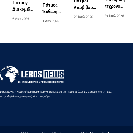
Πάτμος:
Πάτμος:
Πάτμος:
57χρονου
Αποβίβαση
Διακομιδή
Έκθεση
από το
τραυματία
29 Ιουλ 2026
74χρονης
29 Ιουλ 2026
ζωγραφικής
6 Αυγ 2026
λιμάνι της
επιβάτη
1 Αυγ 2026
στη Λέρο
του Norman
Πάτμου
τουριστικού
με
Hyams στην
στο λιμάνι
σκάφους
Περιπολικό
Οικία
της Λέρου
σκάφος του
Σταύρακα
Λιμενικού
Leros News, η Λέρος σήμερα: Καθημερινή εφημερίδα της Λέρου με όλες τις ειδήσεις για τη Λέρο,
νέα, εκδηλώσεις, ρεπορτάζ, video της Λέρου