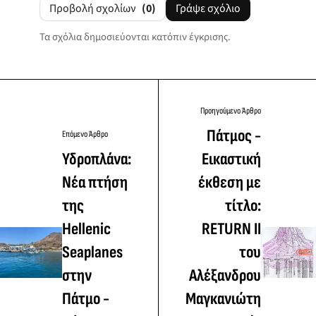
Προβολή σχολίων
(0)
Γράψε σχόλιο
Τα σχόλια δημοσιεύονται κατόπιν έγκρισης.
Προηγούμενο Άρθρο
Πάτμος -
Επόμενο Άρθρο
Υδροπλάνα:
Εικαστική
Νέα πτήση
έκθεση με
της
τίτλο:
Hellenic
RETURN II
Seaplanes
του
στην
Αλέξανδρου
Πάτμο -
Μαγκανιώτη