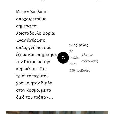
Με μεγάλη λύπη
αποχαιρετούμε
σήμερα τον
Χριστόδουλο Βοριά.
Έναν άνθρωπο
Άκης Γρεκός
απλό, γνήσιο, που
20
έζησε και υπηρέτησε
1 λεπτό
Ά
Ιουλίου
•
την Πάτμο με την
ανάγνωσης
2025
καρδιά του. Για
990
προβολές
τριάντα περίπου
χρόνια ήταν δίπλα
στον κόσμο, με το
δικό του τρόπο -…