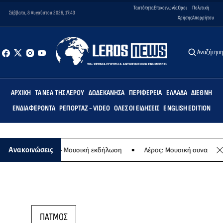
Ταυτότητα
Επικοινωνία
Όροι
Πολιτική
Σάββατο, 8 Αυγούστου 2026, 17:43
Χρήσης
Απορρήτου
Αναζήτησ
ΑΡΧΙΚΉ
ΤΑ ΝΈΑ ΤΗΣ ΛΈΡΟΥ
ΔΩΔΕΚΆΝΗΣΑ
ΠΕΡΙΦΈΡΕΙΑ
ΕΛΛΆΔΑ
ΔΙΕΘΝΉ
ΕΝΔΙΑΦΈΡΟΝΤΑ
ΡΕΠΟΡΤΆΖ - VIDEO
ΌΛΕΣ ΟΙ ΕΙΔΉΣΕΙΣ
ENGLISH EDITION
της Παναγίας - Μουσική εκδήλωση
Λέρος: Μουσική συναυλία των Ε
Ανακοινώσεις
ΠΑΤΜΟΣ