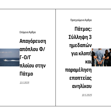
Προηγούμενο Άρθρο
Πάτμος:
Επόμενο Άρθρο
Σύλληψη 3
Απαγόρευση
ημεδαπών
απόπλου Φ/
για κλοπή
Γ-Ο/Γ
και
πλοίου στην
παραμέληση
Πάτμο
εποπτείας
11.5.2025
ανηλίκου
10.5.2025