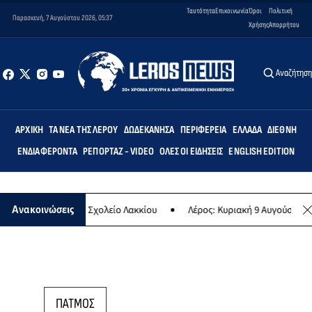
Ταυτότητα
Επικοινωνία
Όροι
Πολιτική
Παρασκευή, 7 Αυγούστου 2026, 05:37
Χρήσης
Απορρήτου
Αναζήτησ
ΑΡΧΙΚΉ
ΤΑ ΝΈΑ ΤΗΣ ΛΈΡΟΥ
ΔΩΔΕΚΆΝΗΣΑ
ΠΕΡΙΦΈΡΕΙΑ
ΕΛΛΆΔΑ
ΔΙΕΘΝΉ
ΕΝΔΙΑΦΈΡΟΝΤΑ
ΡΕΠΟΡΤΆΖ - VIDEO
ΌΛΕΣ ΟΙ ΕΙΔΉΣΕΙΣ
ENGLISH EDITION
» στο Δημοτικό Σχολείο Λακκίου
Λέρος: Κυριακή 9 Αυγούστου το μ
Ανακοινώσεις
ΠΑΤΜΟΣ