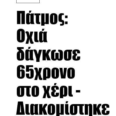
Πάτμος:
Οχιά
δάγκωσε
65χρονο
στο χέρι -
Διακομίστηκε