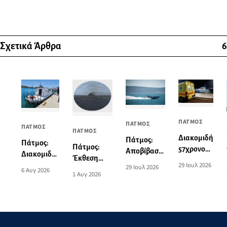
Σχετικά Άρθρα
6
ΠΑΤΜΟΣ
ΠΑΤΜΟΣ
ΠΑΤΜΟΣ
ΠΑΤΜΟΣ
Διακομιδή
Πάτμος:
Πάτμος:
Πάτμος:
57χρονου
Αποβίβαση
Διακομιδή
Έκθεση
από το
τραυματία
29 Ιουλ 2026
74χρονης
29 Ιουλ 2026
ζωγραφικής
6 Αυγ 2026
λιμάνι της
επιβάτη
1 Αυγ 2026
στη Λέρο
του Norman
Πάτμου
τουριστικού
με
Hyams στην
στο λιμάνι
σκάφους
Περιπολικό
Οικία
της Λέρου
σκάφος του
Σταύρακα
Λιμενικού