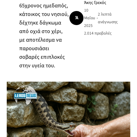
Άκης Γρεκός
65χρονος ημεδαπός,
10
κάτοικος του νησιού,
2 λεπτά
Ά
Μαΐου
•
δέχτηκε δάγκωμα
ανάγνωσης
2025
από οχιά στο χέρι,
2.014
προβολές
με αποτέλεσμα να
παρουσιάσει
σοβαρές επιπλοκές
στην υγεία του.