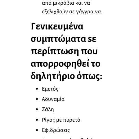
από μικρόβια και να
εξελιχθούν σε γάγγραινα.
Γενικευμένα
συμπτώματα sε
περίπτωση που
απορροφηθεί το
δηλητήριο όπως:
Εμετός
Αδυναμία
Ζάλη
Ρίγος με πυρετό
Εφιδρώσεις