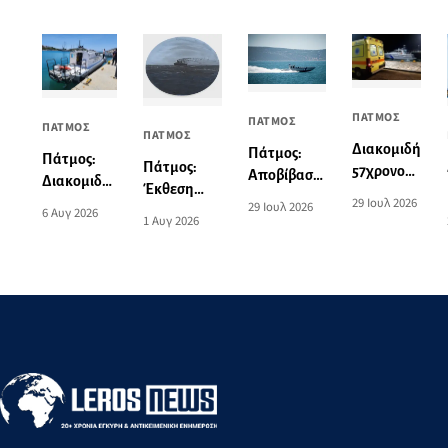
ΠΑΤΜΟΣ
ΠΑΤΜΟΣ
ΠΑΤΜΟΣ
ΠΑΤΜΟΣ
Διακομιδή
Πάτμος:
Πάτμος:
Πάτμος:
57χρονου
Αποβίβαση
Διακομιδή
Έκθεση
από το
τραυματία
29 Ιουλ 2026
74χρονης
29 Ιουλ 2026
ζωγραφικής
6 Αυγ 2026
λιμάνι της
επιβάτη
1 Αυγ 2026
στη Λέρο
του Norman
Πάτμου
τουριστικού
με
Hyams στην
στο λιμάνι
σκάφους
Περιπολικό
Οικία
της Λέρου
σκάφος του
Σταύρακα
Λιμενικού