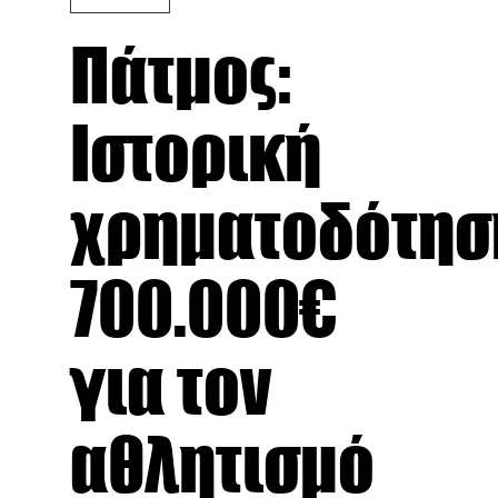
Πάτμος:
Ιστορική
χρηματοδότησ
700.000€
για τον
αθλητισμό