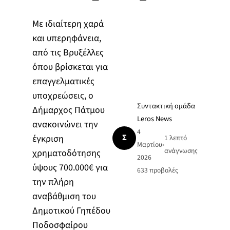
Με ιδιαίτερη χαρά
και υπερηφάνεια,
από τις Βρυξέλλες
όπου βρίσκεται για
επαγγελματικές
υποχρεώσεις, ο
Συντακτική ομάδα
Δήμαρχος Πάτμου
Leros News
ανακοινώνει την
4
Σ
έγκριση
1 λεπτό
Μαρτίου
•
ανάγνωσης
χρηματοδότησης
2026
ύψους 700.000€ για
633
προβολές
την πλήρη
αναβάθμιση του
Δημοτικού Γηπέδου
Ποδοσφαίρου