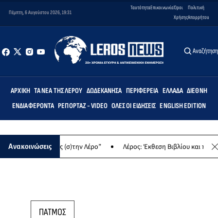
Ταυτότητα
Επικοινωνία
Όροι
Πολιτική
Πέμπτη, 6 Αυγούστου 2026, 19:31
Χρήσης
Απορρήτου
Αναζήτησ
ΑΡΧΙΚΉ
ΤΑ ΝΈΑ ΤΗΣ ΛΈΡΟΥ
ΔΩΔΕΚΆΝΗΣΑ
ΠΕΡΙΦΈΡΕΙΑ
ΕΛΛΆΔΑ
ΔΙΕΘΝΉ
ΕΝΔΙΑΦΈΡΟΝΤΑ
ΡΕΠΟΡΤΆΖ - VIDEO
ΌΛΕΣ ΟΙ ΕΙΔΉΣΕΙΣ
ENGLISH EDITION
 “Δημιουργώντας (σ)την Λέρο”
Λέρος: Έκθεση Βιβλίου και παραδο
Ανακοινώσεις
ΠΑΤΜΟΣ