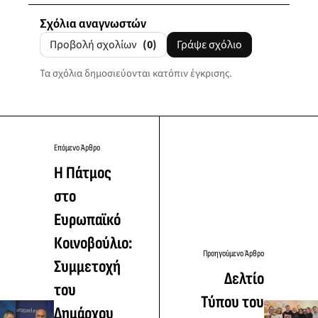
Σχόλια αναγνωστών
Προβολή σχολίων
(0)
Γράψε σχόλιο
Τα σχόλια δημοσιεύονται κατόπιν έγκρισης.
Επόμενο Άρθρο
Η Πάτμος
στο
Ευρωπαϊκό
Κοινοβούλιο:
Προηγούμενο Άρθρο
Συμμετοχή
Δελτίο
του
Τύπου του
Δημάρχου