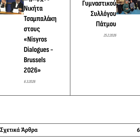
Γυμναστικού
Νικήτα
Συλλόγου
Τσαμπαλάκη
Πάτμου
στους
25.2.2026
«Nisyros
Dialogues -
Brussels
2026»
6.3.2026
Σχετικά Άρθρα
6