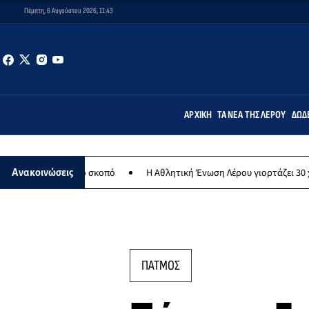
Πέμπτη, 6 Αυγούστου 2026, 11:43
ΑΡΧΙΚΉ
ΤΑ ΝΈΑ ΤΗΣ ΛΈΡΟΥ
ΔΩΔ
κό σκοπό
Η Αθλητική Ένωση Λέρου γιορτάζει 30 χρόνια ιστορίας - 
Ανακοινώσεις
ΠΑΤΜΟΣ