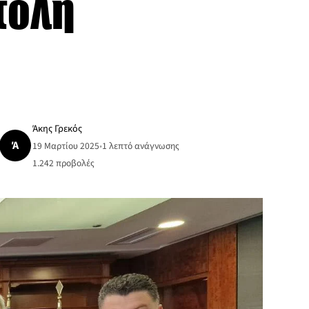
τολή
Άκης Γρεκός
Ά
19 Μαρτίου 2025
•
1 λεπτό ανάγνωσης
1.242
προβολές