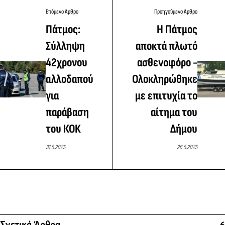
Επόμενο Άρθρο
Προηγούμενο Άρθρο
Πάτμος:
Η Πάτμος
Σύλληψη
αποκτά πλωτό
42χρονου
ασθενοφόρο -
αλλοδαπού
Ολοκληρώθηκε
για
με επιτυχία το
παράβαση
αίτημα του
του ΚΟΚ
Δήμου
31.5.2025
26.5.2025