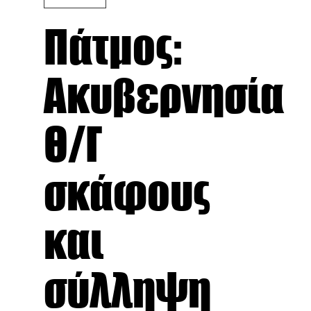
Πάτμος:
Ακυβερνησία
Θ/Γ
σκάφους
και
σύλληψη