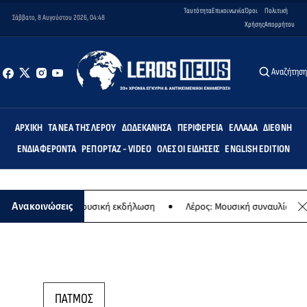
Ταυτότητα
Επικοινωνία
Όροι
Πολιτική
Σάββατο, 8 Αυγούστου 2026, 04:48
Χρήσης
Απορρήτου
Αναζήτησ
ΑΡΧΙΚΉ
ΤΑ ΝΈΑ ΤΗΣ ΛΈΡΟΥ
ΔΩΔΕΚΆΝΗΣΑ
ΠΕΡΙΦΈΡΕΙΑ
ΕΛΛΆΔΑ
ΔΙΕΘΝΉ
ΕΝΔΙΑΦΈΡΟΝΤΑ
ΡΕΠΟΡΤΆΖ - VIDEO
ΌΛΕΣ ΟΙ ΕΙΔΉΣΕΙΣ
ENGLISH EDITION
ς Παναγίας - Μουσική εκδήλωση
Λέρος: Μουσική συναυλία των Εργ
Ανακοινώσεις
ΠΑΤΜΟΣ