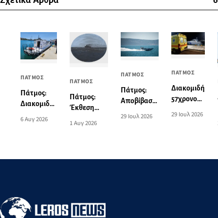
Σχετικά Άρθρα
6
ΠΑΤΜΟΣ
ΠΑΤΜΟΣ
ΠΑΤΜΟΣ
ΠΑΤΜΟΣ
Διακομιδή
Πάτμος:
Πάτμος:
Πάτμος:
57χρονου
Αποβίβαση
Διακομιδή
Έκθεση
από το
τραυματία
29 Ιουλ 2026
74χρονης
29 Ιουλ 2026
ζωγραφικής
6 Αυγ 2026
λιμάνι της
επιβάτη
1 Αυγ 2026
στη Λέρο
του Norman
Πάτμου
τουριστικού
με
Hyams στην
στο λιμάνι
σκάφους
Περιπολικό
Οικία
της Λέρου
σκάφος του
Σταύρακα
Λιμενικού