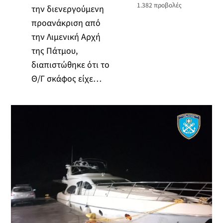
1.382
προβολές
την διενεργούμενη
προανάκριση από
την Λιμενική Αρχή
της Πάτμου,
διαπιστώθηκε ότι το
Θ/Γ σκάφος είχε…