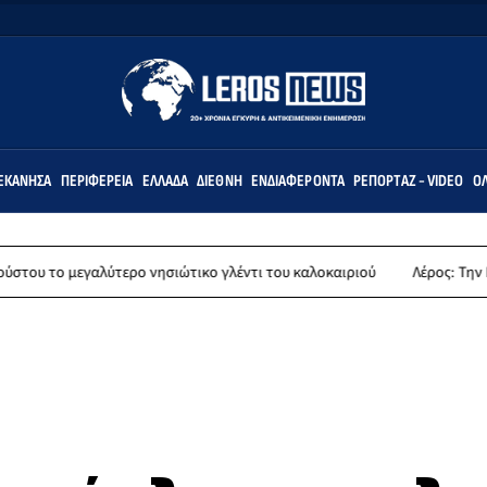
ΕΚΆΝΗΣΑ
ΠΕΡΙΦΈΡΕΙΑ
ΕΛΛΆΔΑ
ΔΙΕΘΝΉ
ΕΝΔΙΑΦΈΡΟΝΤΑ
ΡΕΠΟΡΤΆΖ - VIDEO
ΌΛ
γαλύτερο νησιώτικο γλέντι του καλοκαιριού
Λέρος: Την Παρασκευή 14