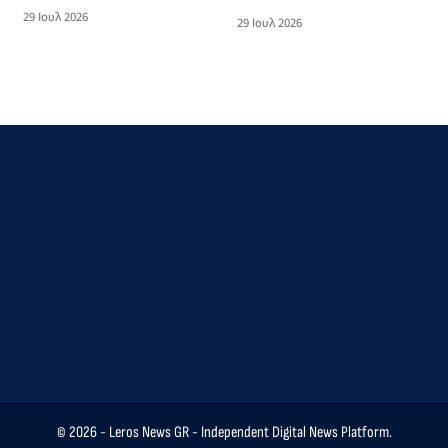
τουριστικού σκάφους
της Λέρου
29 Ιουλ 2026
29 Ιουλ 2026
© 2026 -
Leros News GR
- Independent Digital News Platform.