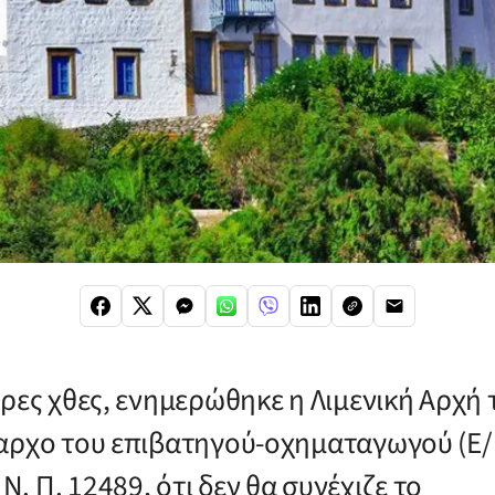
ώρες χθες, ενημερώθηκε η Λιμενική Αρχή
αρχο του επιβατηγού-οχηματαγωγού (Ε/
 Π. 12489, ότι δεν θα συνέχιζε το