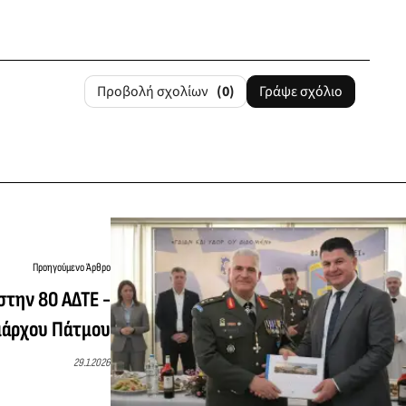
Προβολή σχολίων
(0)
Γράψε σχόλιο
Προηγούμενο Άρθρο
στην 80 ΑΔΤΕ -
άρχου Πάτμου
29.1.2026