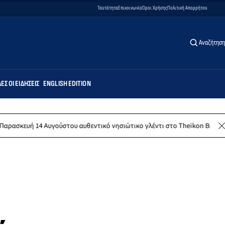
Ταυτότητα
Επικοινωνία
Όροι Χρήσης
Πολιτική Απορρήτου
Αναζήτηση
ΕΣ ΟΙ ΕΙΔΉΣΕΙΣ
ENGLISH EDITION
 Αυγούστου αυθεντικό νησιώτικο γλέντι στο Theikon Bistro Restaurant!