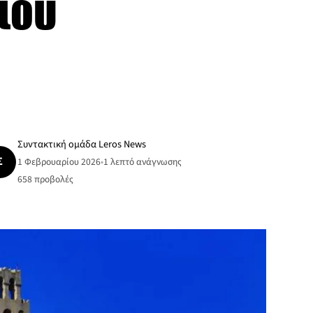
ίου
Συντακτική ομάδα Leros News
Σ
1 Φεβρουαρίου 2026
•
1 λεπτό ανάγνωσης
658
προβολές