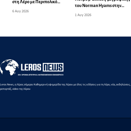
στη Λέρο με Περιπολικό
του Norman Hyams στην
σκάφος του Λιμενικού
6 Αυγ 2026
Οικία Σταύρακα
1 Αυγ 2026
Leros News, η Λέρος σήμερα: Καθημερινή εφημερίδα της Λέρου με όλες τις ειδήσεις για τη Λέρο, νέα, εκδηλώσεις,
ρεπορτάζ, video της Λέρου