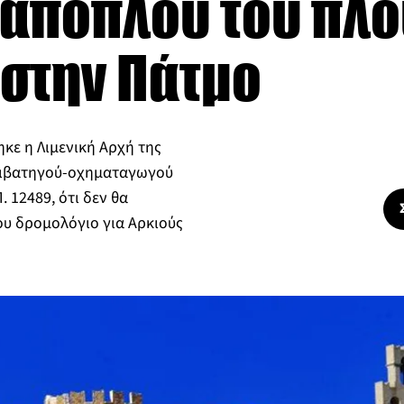
 απόπλου του πλο
 στην Πάτμο
ηκε η Λιμενική Αρχή της
πιβατηγού-οχηματαγωγού
. 12489, ότι δεν θα
ου δρομολόγιο για Αρκιούς