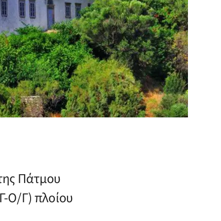
 της Πάτμου
Γ-Ο/Γ) πλοίου