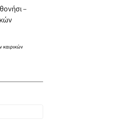
θονήσι –
ικών
ν καιρικών