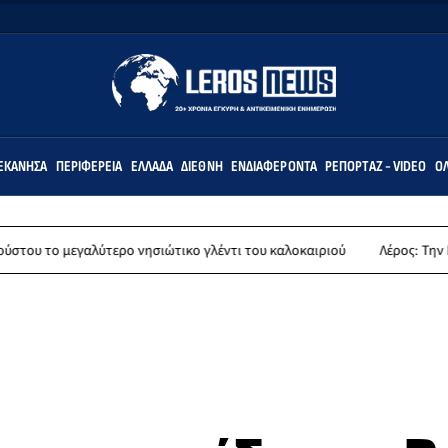
ΕΚΆΝΗΣΑ
ΠΕΡΙΦΈΡΕΙΑ
ΕΛΛΆΔΑ
ΔΙΕΘΝΉ
ΕΝΔΙΑΦΈΡΟΝΤΑ
ΡΕΠΟΡΤΆΖ - VIDEO
ΌΛ
λύτερο νησιώτικο γλέντι του καλοκαιριού
Λέρος: Την Παρασκευή 14 Α