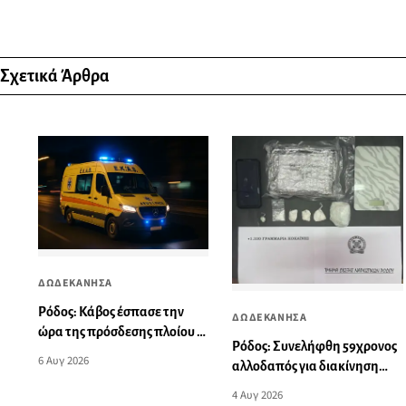
Σχετικά Άρθρα
ΔΩΔΕΚΑΝΗΣΑ
Ρόδος: Κάβος έσπασε την
ΔΩΔΕΚΑΝΗΣΑ
ώρα της πρόσδεσης πλοίου -
Ρόδος: Συνελήφθη 59χρονος
Στο νοσοκομείο 53χρονος
6 Αυγ 2026
αλλοδαπός για διακίνηση
ναυτικός
σημαντικής ποσότητας
4 Αυγ 2026
ναρκωτικών ουσιών