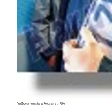
Παρέδωσαν πινακίδες τα Rent a car στη Ρόδο