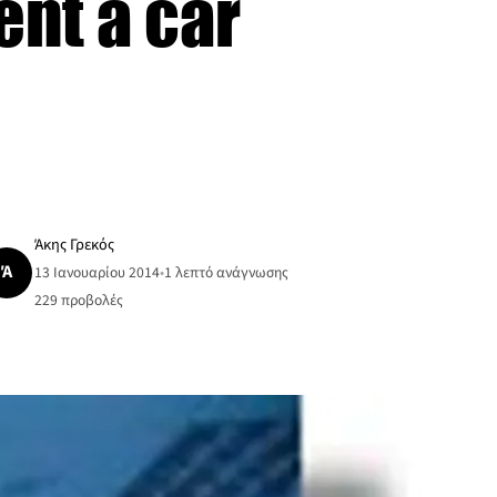
nt a car
Άκης Γρεκός
Ά
13 Ιανουαρίου 2014
•
1 λεπτό ανάγνωσης
229
προβολές