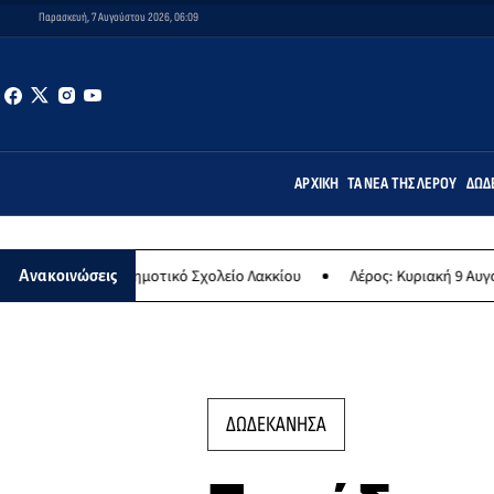
Παρασκευή, 7 Αυγούστου 2026, 06:09
ΑΡΧΙΚΉ
ΤΑ ΝΈΑ ΤΗΣ ΛΈΡΟΥ
ΔΩΔ
το Δημοτικό Σχολείο Λακκίου
Λέρος: Κυριακή 9 Αυγούστου το μεγα
Ανακοινώσεις
ΔΩΔΕΚΑΝΗΣΑ