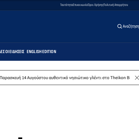
Ταυτότητα
Επικοινωνία
Όροι Χρήσης
Πολιτική Απορρήτου
Αναζήτηση
ΕΣ ΟΙ ΕΙΔΉΣΕΙΣ
ENGLISH EDITION
υγούστου αυθεντικό νησιώτικο γλέντι στο Theikon Bistro Restaurant!