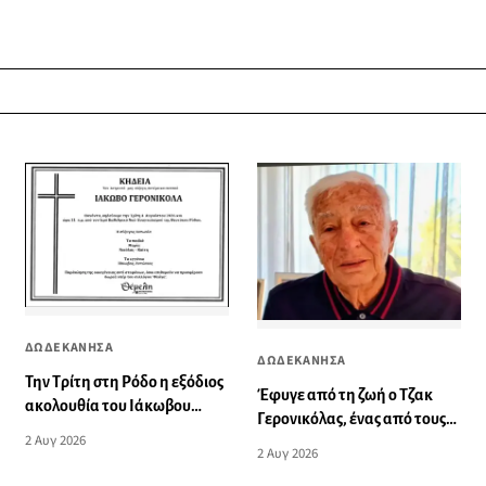
ΔΩΔΕΚΑΝΗΣΑ
ΔΩΔΕΚΑΝΗΣΑ
Την Τρίτη στη Ρόδο η εξόδιος
Έφυγε από τη ζωή ο Τζακ
ακολουθία του Ιάκωβου
Γερονικόλας, ένας από τους
(Τζακ) Γερονικόλα
2 Αυγ 2026
πρωτοπόρους του τουρισμού
2 Αυγ 2026
της Ρόδου