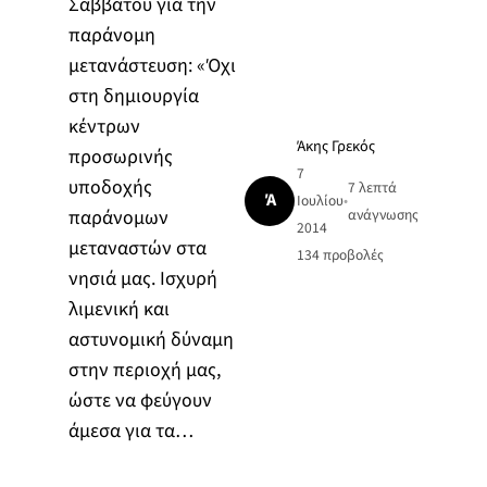
Σαββάτου για την
παράνομη
μετανάστευση: «Όχι
στη δημιουργία
κέντρων
Άκης Γρεκός
προσωρινής
7
υποδοχής
7 λεπτά
Ά
Ιουλίου
•
παράνομων
ανάγνωσης
2014
μεταναστών στα
134
προβολές
νησιά μας. Ισχυρή
λιμενική και
αστυνομική δύναμη
στην περιοχή μας,
ώστε να φεύγουν
άμεσα για τα…