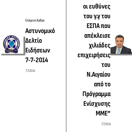
οι ευθύνες
του γ.γ του
Επόμενο Άρθρο
ΕΣΠΑ που
Αστυνομικό
απέκλεισε
Δελτίο
χιλιάδες
Ειδήσεων
επιχειρήσεις
7-7-2014
του
7.7.2014
Ν.Αιγαίου
από το
Πρόγραμμα
Ενίσχυσης
ΜΜΕ”
7.7.2014