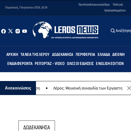
Ταυτότητα
Επικοινωνία
Όροι
Πολιτική
Παρασκευή, 7 Αυγούστου 2026, 18:39
Χρήσης
Απορρήτου
Αναζήτησ
ΑΡΧΙΚΉ
ΤΑ ΝΈΑ ΤΗΣ ΛΈΡΟΥ
ΔΩΔΕΚΆΝΗΣΑ
ΠΕΡΙΦΈΡΕΙΑ
ΕΛΛΆΔΑ
ΔΙΕΘΝΉ
ΕΝΔΙΑΦΈΡΟΝΤΑ
ΡΕΠΟΡΤΆΖ - VIDEO
ΌΛΕΣ ΟΙ ΕΙΔΉΣΕΙΣ
ENGLISH EDITION
ή εκδήλωση
Λέρος: Μουσική συναυλία των Εργαστηρίων «Άρτεμις» σ
Ανακοινώσεις
ΔΩΔΕΚΑΝΗΣΑ