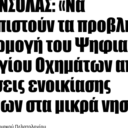
ΝΣΟΛΑΣ: «Να
πιστούν τα προβ
ρμογή του Ψηφι
γίου Οχημάτων απ
εις ενοικίασης
ων στα μικρά νησ
φιακού Πελατολογίου