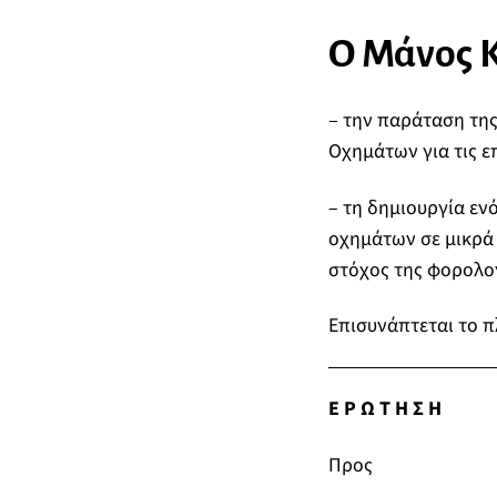
Ο Μάνος Κ
– την παράταση τη
Οχημάτων για τις ε
– τη δημιουργία εν
οχημάτων σε μικρά 
στόχος της φορολογ
Επισυνάπτεται το π
Ε Ρ Ω Τ Η Σ Η
Προς