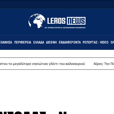
ΕΚΆΝΗΣΑ
ΠΕΡΙΦΈΡΕΙΑ
ΕΛΛΆΔΑ
ΔΙΕΘΝΉ
ΕΝΔΙΑΦΈΡΟΝΤΑ
ΡΕΠΟΡΤΆΖ - VIDEO
ΌΛ
τερο νησιώτικο γλέντι του καλοκαιριού
Λέρος: Την Παρασκευή 14 Αυγ