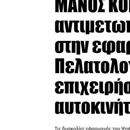
ΜΑΝΟΣ ΚΟ
αντιμετω
στην εφα
Πελατολο
επιχειρήσ
αυτοκινήτ
Τις δυσκολίες εφαρμογής του Ψη