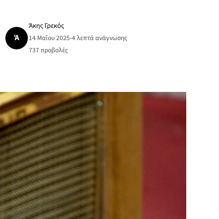
Άκης Γρεκός
Ά
14 Μαΐου 2025
•
4 λεπτά ανάγνωσης
737
προβολές