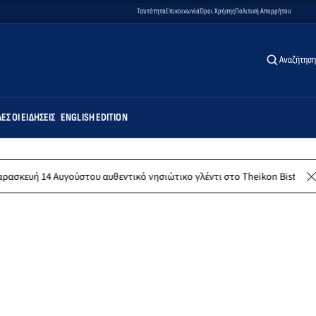
Ταυτότητα
Επικοινωνία
Όροι Χρήσης
Πολιτική Απορρήτου
Αναζήτηση
ΕΣ ΟΙ ΕΙΔΉΣΕΙΣ
ENGLISH EDITION
ούστου αυθεντικό νησιώτικο γλέντι στο Theikon Bistro Restaurant!