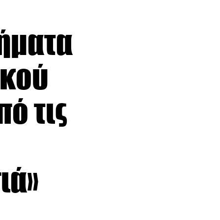
λήματα
ακού
ό τις
ιά»