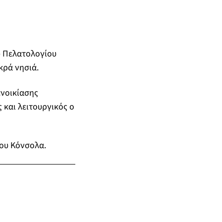
ύ Πελατολογίου
κρά νησιά.
ενοικίασης
 και λειτουργικός ο
ου Κόνσολα.