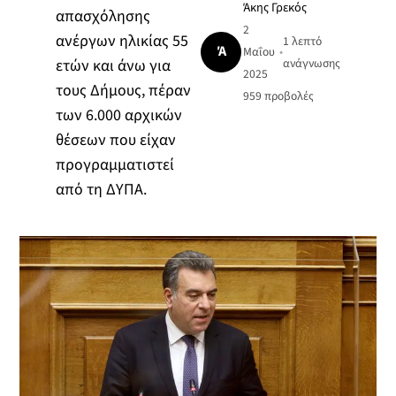
Άκης Γρεκός
απασχόλησης
2
ανέργων ηλικίας 55
1 λεπτό
Ά
Μαΐου
•
ετών και άνω για
ανάγνωσης
2025
τους Δήμους, πέραν
959
προβολές
των 6.000 αρχικών
θέσεων που είχαν
προγραμματιστεί
από τη ΔΥΠΑ.