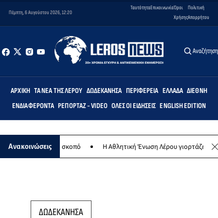
Ταυτότητα
Επικοινωνία
Όροι
Πολιτική
Πέμπτη, 6 Αυγούστου 2026, 12:20
Χρήσης
Απορρήτου
Αναζήτησ
ΑΡΧΙΚΉ
ΤΑ ΝΈΑ ΤΗΣ ΛΈΡΟΥ
ΔΩΔΕΚΆΝΗΣΑ
ΠΕΡΙΦΈΡΕΙΑ
ΕΛΛΆΔΑ
ΔΙΕΘΝΉ
ΕΝΔΙΑΦΈΡΟΝΤΑ
ΡΕΠΟΡΤΆΖ - VIDEO
ΌΛΕΣ ΟΙ ΕΙΔΉΣΕΙΣ
ENGLISH EDITION
ια φιλανθρωπικό σκοπό
Η Αθλητική Ένωση Λέρου γιορτάζει 30 χρόν
Ανακοινώσεις
ΔΩΔΕΚΑΝΗΣΑ