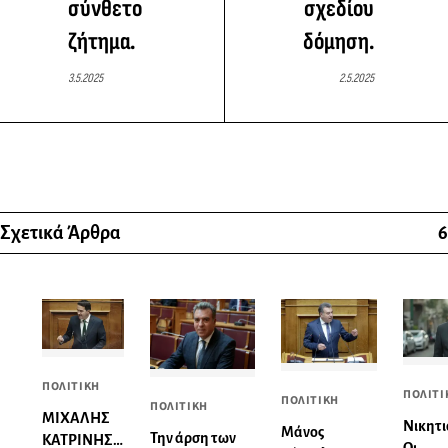
σύνθετο
σχεδίου
ζήτημα.
δόμηση.
3.5.2025
2.5.2025
Σχετικά Άρθρα
6
ΠΟΛΙΤΙΚΗ
ΠΟΛΙΤΙ
ΠΟΛΙΤΙΚΗ
ΠΟΛΙΤΙΚΗ
ΜΙΧΑΛΗΣ
Νικητι
Μάνος
Την άρση των
ΚΑΤΡΙΝΗΣ: