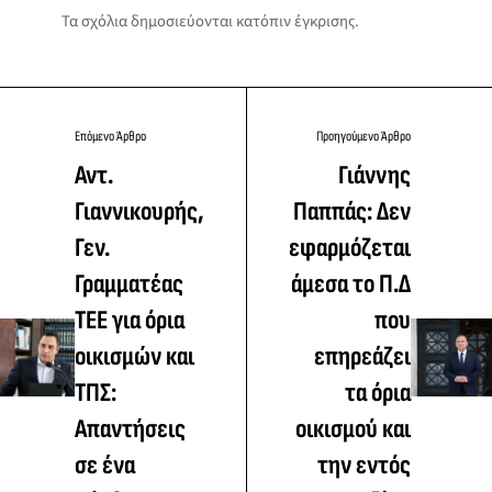
Τα σχόλια δημοσιεύονται κατόπιν έγκρισης.
Επόμενο Άρθρο
Προηγούμενο Άρθρο
Αντ.
Γιάννης
Γιαννικουρής,
Παππάς: Δεν
Γεν.
εφαρμόζεται
Γραμματέας
άμεσα το Π.Δ
ΤΕΕ για όρια
που
οικισμών και
επηρεάζει
ΤΠΣ:
τα όρια
Απαντήσεις
οικισμού και
σε ένα
την εντός