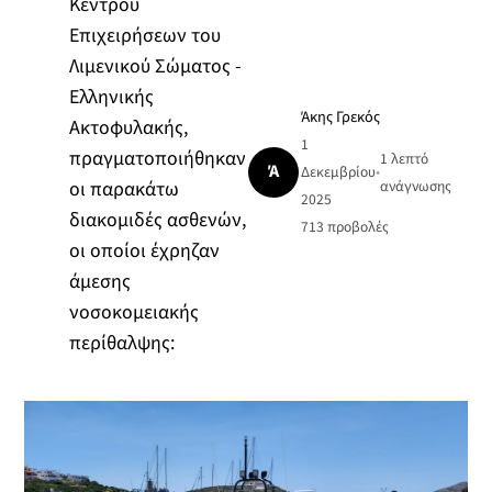
Κέντρου
Επιχειρήσεων του
Λιμενικού Σώματος -
Ελληνικής
Άκης Γρεκός
Ακτοφυλακής,
1
πραγματοποιήθηκαν
1 λεπτό
Ά
Δεκεμβρίου
•
οι παρακάτω
ανάγνωσης
2025
διακομιδές ασθενών,
713
προβολές
οι οποίοι έχρηζαν
άμεσης
νοσοκομειακής
περίθαλψης: