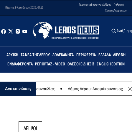
Ταυτότητα
Επικοινωνία
Όροι
Πολιτική
Πέμπτη, 6 Αυγούστου 2026, 07:15
Χρήσης
Απορρήτου
Αναζήτησ
ΑΡΧΙΚΉ
ΤΑ ΝΈΑ ΤΗΣ ΛΈΡΟΥ
ΔΩΔΕΚΆΝΗΣΑ
ΠΕΡΙΦΈΡΕΙΑ
ΕΛΛΆΔΑ
ΔΙΕΘΝΉ
ΕΝΔΙΑΦΈΡΟΝΤΑ
ΡΕΠΟΡΤΆΖ - VIDEO
ΌΛΕΣ ΟΙ ΕΙΔΉΣΕΙΣ
ENGLISH EDITION
ίωση της ετήσιας συναυλίας
Δήμος Λέρου: Απομάκρυνση οχημάτων 
Ανακοινώσεις
ΛΕΙΨΟΙ