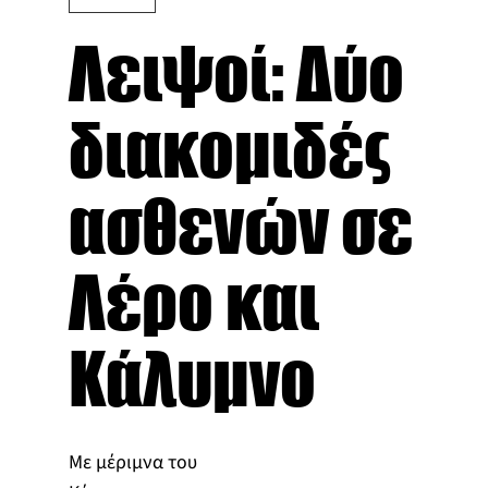
Λειψοί: Δύο
διακομιδές
ασθενών σε
Λέρο και
Κάλυμνο
Με μέριμνα του