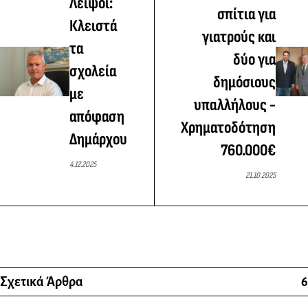
Λειψοί:
σπίτια για
Κλειστά
γιατρούς και
τα
δύο για
σχολεία
δημόσιους
με
υπαλλήλους -
απόφαση
Χρηματοδότηση
Δημάρχου
760.000€
4.12.2025
21.10.2025
Σχετικά Άρθρα
6