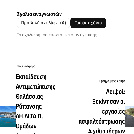
Σχόλια αναγνωστών
Προβολή σχολίων
(0)
Γράψε σχόλιο
Τα σχόλια δημοσιεύονται κατόπιν έγκρισης.
Επόμενο Άρθρο
Εκπαίδευση
Προηγούμενο Άρθρο
Αντιμετώπισης
Λειψοί:
Θαλάσσιας
Ξεκίνησαν οι
Ρύπανσης
εργασίες
ΔΗ.ΛΙ.ΤΑ.Π.
ασφαλτόστρωσης
Ομάδων
4 χιλιομέτρων