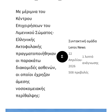
Με μέριμνα του
Κέντρου
Επιχειρήσεων του
Λιμενικού Σώματος-
Ελληνικής
Συντακτική ομάδα
Ακτοφυλακής
Leros News
πραγματοποιήθηκαν
22
Σ
1 λεπτό
οι παρακάτω
Απριλίου
•
ανάγνωσης
2026
διακομιδές ασθενών,
508
προβολές
οι οποίοι έχρηζαν
άμεσης
νοσοκομειακής
περίθαλψης: