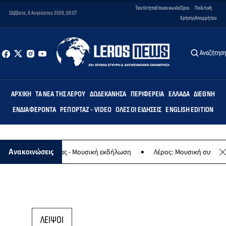
Ταυτότητα
Επικοινωνία
Όροι
Πολιτική
Σάββατο, 8 Αυγούστου 2026, 03:07
Χρήσης
Απορρήτου
Αναζήτησ
ΑΡΧΙΚΉ
ΤΑ ΝΈΑ ΤΗΣ ΛΈΡΟΥ
ΔΩΔΕΚΆΝΗΣΑ
ΠΕΡΙΦΈΡΕΙΑ
ΕΛΛΆΔΑ
ΔΙΕΘΝΉ
ΕΝΔΙΑΦΈΡΟΝΤΑ
ΡΕΠΟΡΤΆΖ - VIDEO
ΌΛΕΣ ΟΙ ΕΙΔΉΣΕΙΣ
ENGLISH EDITION
αφο της Παναγίας - Μουσική εκδήλωση
Λέρος: Μουσική συναυλία τ
Ανακοινώσεις
ΛΕΙΨΟΙ