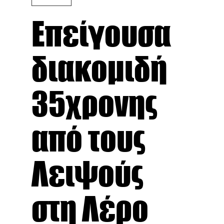
Επείγουσα
διακομιδή
35χρονης
από τους
Λειψούς
στη Λέρο