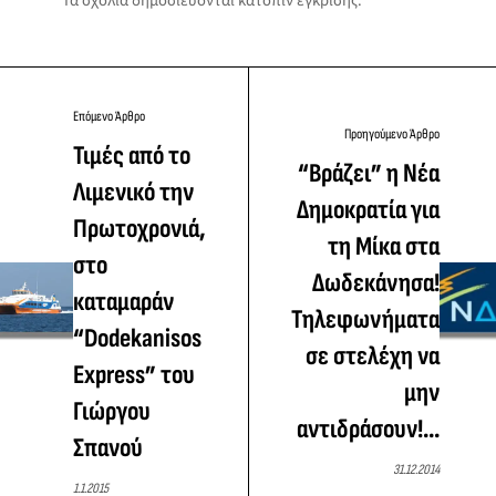
Τα σχόλια δημοσιεύονται κατόπιν έγκρισης.
Επόμενο Άρθρο
Προηγούμενο Άρθρο
Τιμές από το
“Βράζει” η Νέα
Λιμενικό την
Δημοκρατία για
Πρωτοχρονιά,
τη Μίκα στα
στο
Δωδεκάνησα!
καταμαράν
Τηλεφωνήματα
“Dodekanisos
σε στελέχη να
Express” του
μην
Γιώργου
αντιδράσουν!...
Σπανού
31.12.2014
1.1.2015