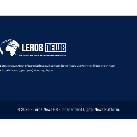
του
πόλεμο
Μηχανότρατες
Πολεμικού
Ουκραν
Ναυτικού
κατέπλευσε
στα Πηγάδια
Leros News, η Λέρος σήμερα: Καθημερινή εφημερίδα της Λέρου με όλες τις ειδήσεις για τη Λέρο,
νέα, εκδηλώσεις, ρεπορτάζ, video της Λέρου
© 2026 -
Leros News GR
- Independent Digital News Platform.