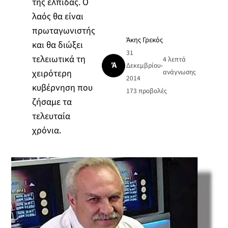
της ελπίδας. Ο
λαός θα είναι
πρωταγωνιστής
Άκης Γρεκός
και θα διώξει
31
τελειωτικά τη
4 λεπτά
Ά
Δεκεμβρίου
•
χειρότερη
ανάγνωσης
2014
κυβέρνηση που
173
προβολές
ζήσαμε τα
τελευταία
χρόνια.