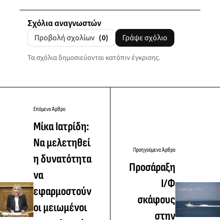
Σχόλια αναγνωστών
Προβολή σχολίων
(0)
Γράψε σχόλιο
Τα σχόλια δημοσιεύονται κατόπιν έγκρισης.
Επόμενο Άρθρο
Μίκα Ιατρίδη:
Να μελετηθεί
Προηγούμενο Άρθρο
η δυνατότητα
Προσάραξη
να
Ι/Φ
εφαρμοστούν
σκάφους
οι μειωμένοι
στην