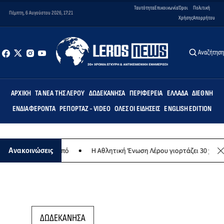
Ταυτότητα
Επικοινωνία
Όροι
Πολιτική
Πέμπτη, 6 Αυγούστου 2026, 17:21
Χρήσης
Απορρήτου
Αναζήτησ
ΑΡΧΙΚΉ
ΤΑ ΝΈΑ ΤΗΣ ΛΈΡΟΥ
ΔΩΔΕΚΆΝΗΣΑ
ΠΕΡΙΦΈΡΕΙΑ
ΕΛΛΆΔΑ
ΔΙΕΘΝΉ
ΕΝΔΙΑΦΈΡΟΝΤΑ
ΡΕΠΟΡΤΆΖ - VIDEO
ΌΛΕΣ ΟΙ ΕΙΔΉΣΕΙΣ
ENGLISH EDITION
λανθρωπικό σκοπό
Η Αθλητική Ένωση Λέρου γιορτάζει 30 χρόνια ισ
Ανακοινώσεις
ΔΩΔΕΚΑΝΗΣΑ