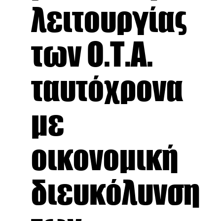
λειτουργίας
των Ο.Τ.Α.
ταυτόχρονα
με
οικονομική
διευκόλυνση