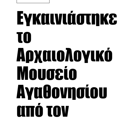
Εγκαινιάστηκε
το
Αρχαιολογικό
Μουσείο
Αγαθονησίου
από τον