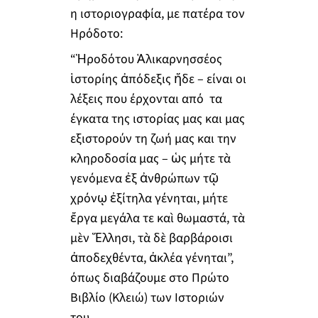
η ιστοριογραφία, με πατέρα τον
Ηρόδοτο:
“Ἡροδότου Ἁλικαρνησσέος
ἱστορίης ἀπόδεξις ἥδε – είναι οι
λέξεις που έρχονται από τα
έγκατα της ιστορίας μας και μας
εξιστορούν τη ζωή μας και την
κληροδοσία μας – ὡς μήτε τὰ
γενόμενα ἐξ ἀνθρώπων τῷ
χρόνῳ ἐξίτηλα γένηται, μήτε
ἔργα μεγάλα τε καὶ θωμαστά, τὰ
μὲν Ἕλλησι, τὰ δὲ βαρβάροισι
ἀποδεχθέντα, ἀκλέα γένηται”,
όπως διαβάζουμε στο Πρώτο
Βιβλίο (Κλειώ) των Ιστοριών
του.