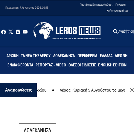
Ταυτότητα
Επικοινωνία
Όροι
Πολιτική
Παρασκευή, 7 Αυγούστου 2026, 10:53
Χρήσης
Απορρήτου
Αναζήτησ
ΑΡΧΙΚΉ
ΤΑ ΝΈΑ ΤΗΣ ΛΈΡΟΥ
ΔΩΔΕΚΆΝΗΣΑ
ΠΕΡΙΦΈΡΕΙΑ
ΕΛΛΆΔΑ
ΔΙΕΘΝΉ
ΕΝΔΙΑΦΈΡΟΝΤΑ
ΡΕΠΟΡΤΆΖ - VIDEO
ΌΛΕΣ ΟΙ ΕΙΔΉΣΕΙΣ
ENGLISH EDITION
λείο Λακκίου
Λέρος: Κυριακή 9 Αυγούστου το μεγαλύτερο νησιώτικο
Ανακοινώσεις
ΔΩΔΕΚΑΝΗΣΑ