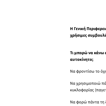
Η Γενική Περιφερε
χρήσιμες συμβουλέ
Τι μπορώ να κάνω 
αυτοκίνητο;
Να φροντίσω το όχη
Να χρησιμοποιώ πάν
κυκλοφορίας (παγετό
Να φορώ πάντα τη ζ