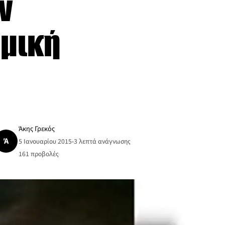
ν
ομική
Άκης Γρεκός
Ά
5 Ιανουαρίου 2015
•
3 λεπτά ανάγνωσης
161
προβολές