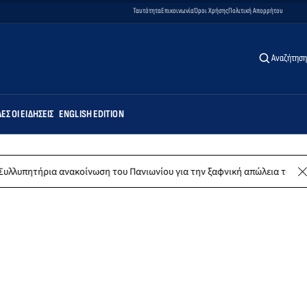
Ταυτότητα
Επικοινωνία
Όροι Χρήσης
Πολιτική Απορρήτου
Αναζήτηση
ΕΣ ΟΙ ΕΙΔΉΣΕΙΣ
ENGLISH EDITION
 ανακοίνωση του Πανιωνίου για την ξαφνική απώλεια του Δημήτρη Καρα