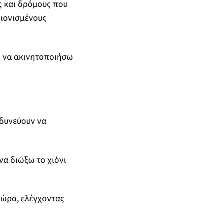
ς και δρόμους που
χιονισμένους
α να ακινητοποιήσω
νδυνεύουν να
να διώξω το χιόνι
 ώρα, ελέγχοντας