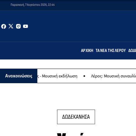
Παρασκευή, 7 Αυγούστου 2026, 22:44
ΑΡΧΙΚΉ
ΤΑ ΝΈΑ ΤΗΣ ΛΈΡΟΥ
ΔΩΔ
ναγίας - Μουσική εκδήλωση
Λέρος: Μουσική συναυλία των Εργαστη
Ανακοινώσεις
ΔΩΔΕΚΑΝΗΣΑ