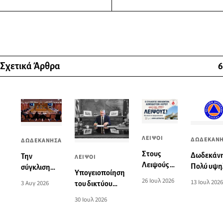
Σχετικά Άρθρα
6
ΛΕΙΨΟΙ
ΔΩΔΕΚΑΝ
ΔΩΔΕΚΑΝΗΣΑ
Στους
Δωδεκάν
Την
ΛΕΙΨΟΙ
Λειψούς ο
Πολύ υψη
σύγκλιση
Yπογειοποίηση
Σύλλογος
ο κίνδυνο
έκτακτης
26 Ιουλ 2026
13 Ιουλ 2026
3 Αυγ 2026
του δικτύου
Εθελοντών
πυρκαγιά
Γενικής
ηλεκτροδότησης
Αιμοδοτών
την Τρίτη 
30 Ιουλ 2026
Συνέλευσης
και αναβάθμιση
Λέρου
Ιουλίου 2
του ΦΟΔΣΑ
του δημοτικού
στην Πάρο