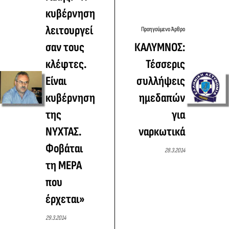
κυβέρνηση
λειτουργεί
Προηγούμενο Άρθρο
σαν τους
ΚΑΛΥΜΝΟΣ:
κλέφτες.
Τέσσερις
Είναι
συλλήψεις
κυβέρνηση
ημεδαπών
της
για
ΝΥΧΤΑΣ.
ναρκωτικά
Φοβάται
28.3.2014
τη ΜΕΡΑ
που
έρχεται»
29.3.2014