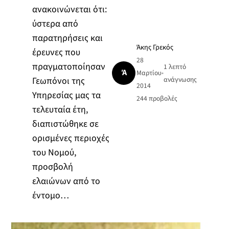
ανακοινώνεται ότι:
ύστερα από
παρατηρήσεις και
Άκης Γρεκός
έρευνες που
28
πραγματοποίησαν
1 λεπτό
Ά
Μαρτίου
•
Γεωπόνοι της
ανάγνωσης
2014
Υπηρεσίας μας τα
244
προβολές
τελευταία έτη,
διαπιστώθηκε σε
ορισμένες περιοχές
του Νομού,
προσβολή
ελαιώνων από το
έντομο…