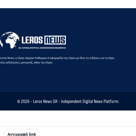
φωτισμού στους
ζητά το
Λειψούς, με
διοικητικό
ευρωπαϊκούς
συμβούλιο
πόρους της
της ΠΕΔ
Περιφέρειας
Νοτίου
Νοτίου Αιγαίου
Αιγαίου
Leros News, η Λέρος σήμερα: Καθημερινή εφημερίδα της Λέρου με όλες τις ειδήσεις για τη Λέρο,
νέα, εκδηλώσεις, ρεπορτάζ, video της Λέρου
© 2026 -
Leros News GR
- Independent Digital News Platform.
Αντιγραφή link