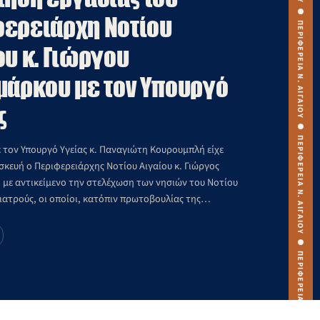
ερειάρχη Νοτίου
ου κ. Γιώργου
μάρκου με τον Υπουργό
ς
 τον Υπουργό Υγείας κ. Παναγιώτη Κουρουμπλή είχε
κευή ο Περιφερειάρχης Νοτίου Αιγαίου κ. Γιώργος
 με αντικείμενο την στελέχωση των νησιών του Νοτίου
 ιατρούς, οι οποίοι, κατόπιν πρωτοβουλίας της
ς αρχής θα λάβουν μηνιαία αποζημίωση από την
τίου Αιγαίου καθ’ όλη τη διάρκεια της εκεί παρουσίας