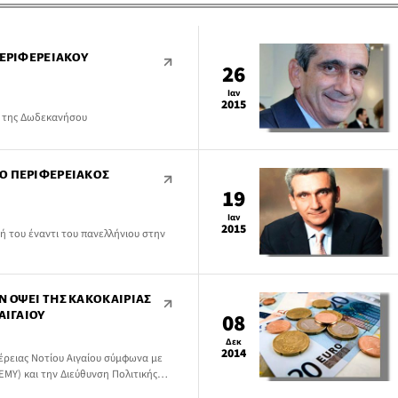
ΠΕΡΙΦΕΡΕΙΑΚΟΎ
26
Ιαν
2015
ο της Δωδεκανήσου
Ο ΠΕΡΙΦΕΡΕΙΑΚΌΣ
19
Ιαν
2015
ή του έναντι του πανελλήνιου στην
Ν ΌΨΕΙ ΤΗΣ ΚΑΚΟΚΑΙΡΊΑΣ
ΑΙΓΑΊΟΥ
08
Δεκ
2014
έρειας Νοτίου Αιγαίου σύμφωνα με
ΜΥ) και την Διεύθυνση Πολιτικής
υ ενημερώνει ότι ο καιρός θα