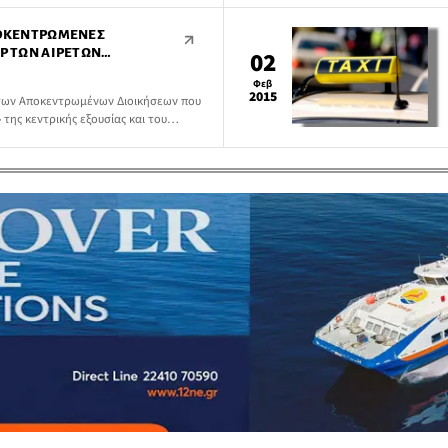
5 έως 30 Απριλίου 2015.
ΑΠΟΚΕΝΤΡΩΜΈΝΕΣ
ΈΡ ΤΩΝ ΑΙΡΕΤΏΝ
02
Φεβ
2015
 των Αποκεντρωμένων Διοικήσεων που
της κεντρικής εξουσίας και του
φωνα με πληροφορίες της
ρικών και Διοικητικής Αποκέντρωσης