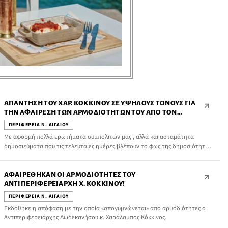
ΑΠΆΝΤΗΣΗ ΤΟΥ ΧΑΡ. ΚΌΚΚΙΝΟΥ ΣΕ ΥΨΗΛΟΎΣ ΤΌΝΟΥΣ ΓΙΑ
ΤΗΝ ΑΦΑΊΡΕΣΗ ΤΩΝ ΑΡΜΟΔΙΟΤΉΤΩΝ ΤΟΥ ΑΠΌ ΤΟΝ
ΠΕΡΙΦΕΡΕΙΆΡΧΗ Γ. ΧΑΤΖΗΜΆΡΚΟ
ΠΕΡΙΦΕΡΕΙΑ Ν. ΑΙΓΑΙΟΥ
Με αφορμή πολλά ερωτήματα συμπολιτών μας , αλλά και ασταμάτητα
δημοσιεύματα που τις τελευταίες ημέρες βλέπουν το φως της δημοσιότητας
και σ’ αυτά που αναφέρονται στο « κούρεμα» των ήδη μειωμένων
αρμοδιοτήτων μου οφείλω ΠΡΟΣ ΑΠΟΚΑΤΆΣΤΑΣΗ ΤΗΣ ΑΛΉΘΕΙΑΣ να
επισημάνω τα εξής :
ΑΦΑΙΡΈΘΗΚΑΝ ΟΙ ΑΡΜΟΔΙΌΤΗΤΕΣ ΤΟΥ
ΑΝΤΙΠΕΡΙΦΕΡΕΙΆΡΧΗ Χ. ΚΌΚΚΙΝΟΥ!
ΠΕΡΙΦΕΡΕΙΑ Ν. ΑΙΓΑΙΟΥ
Εκδόθηκε η απόφαση με την οποία «απογυμνώνεται» από αρμοδιότητες ο
Αντιπεριφερειάρχης Δωδεκανήσου κ. Χαράλαμπος Κόκκινος.