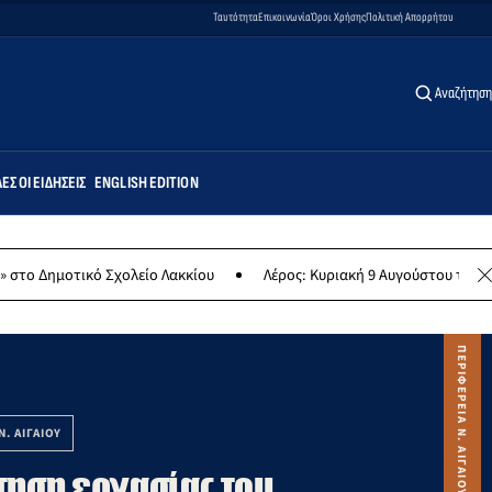
Ταυτότητα
Επικοινωνία
Όροι Χρήσης
Πολιτική Απορρήτου
Αναζήτηση
ΕΣ ΟΙ ΕΙΔΉΣΕΙΣ
ENGLISH EDITION
ολείο Λακκίου
Λέρος: Κυριακή 9 Αυγούστου το μεγαλύτερο νησιώτικ
Ν. ΑΙΓΑΙΟΥ
τηση εργασίας του