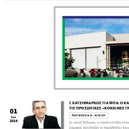
παρουσιάσει σημαντική επιδείνωση με 
σήμερα Τετάρτη 10-12-2014 έως και τη
Γ. ΧΑΤΖΗΜΆΡΚΟΣ ΓΙΑ ΦΠΑ: Ο Κ
ΤΙΣ ΠΡΟΣΩΠΙΚΈΣ «ΚΌΚΚΙΝΕΣ Γ
01
ΚΟΙΝΩΝΊΑΣ ΠΟΥ ΕΚΠΡΟΣΩΠΕΊ
ΠΕΡΙΦΕΡΕΙΑ Ν. ΑΙΓΑΙΟΥ
Δεκ
2014
Σε κοινή δήλωση, η οποία εστάλη στο
Σαμαρά, κατέληξαν οι παράλληλες διε