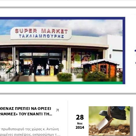
ισχυρές βροχές και καταιγίδες από
ν Παρασκευή 12-12-2014.
ΑΘΈΝΑΣ ΠΡΈΠΕΙ ΝΑ ΟΡΊΣΕΙ
ΡΑΜΜΈΣ» ΤΟΥ ΈΝΑΝΤΙ ΤΗΣ
28
Νοε
2014
ν πρωθυπουργό της χώρας κ. Αντώνη
υρυμένες συσκέψεις, εκπροσώπων των