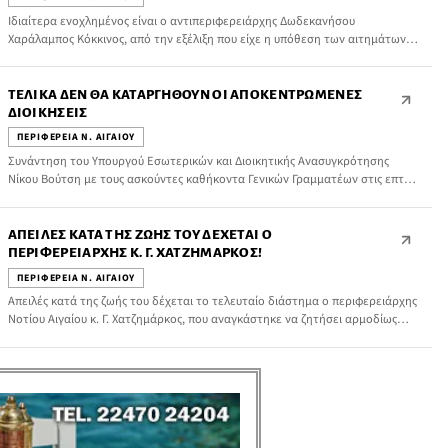
Ιδιαίτερα ενοχλημένος είναι ο αντιπεριφερειάρχης Δωδεκανήσου
Χαράλαμπος Κόκκινος, από την εξέλιξη που είχε η υπόθεση των αιτημάτων
του στην οικονομική επιτροπή για θέματα πολιτικής προστασίας.
ΤΕΛΙΚΆ ΔΕΝ ΘΑ ΚΑΤΑΡΓΗΘΟΎΝ ΟΙ ΑΠΟΚΕΝΤΡΩΜΈΝΕΣ
ΔΙΟΙΚΉΣΕΙΣ
ΠΕΡΙΦΕΡΕΙΑ Ν. ΑΙΓΑΙΟΥ
Συνάντηση του Υπουργού Εσωτερικών και Διοικητικής Ανασυγκρότησης
Νίκου Βούτση με τους ασκούντες καθήκοντα Γενικών Γραμματέων στις επτά
Αποκεντρωμένες Διοικήσεις της χώρας πραγματοποιήθηκε την περασμένη
Παρασκευή 13-02-2015, προκειμένου να διατυπωθούν εκατέρωθεν σκέψεις
και προτάσεις για την πορεία και την περαιτέρω λειτουργία των
ΑΠΕΙΛΈΣ ΚΑΤΆ ΤΗΣ ΖΩΉΣ ΤΟΥ ΔΈΧΕΤΑΙ Ο
Αποκεντρωμένων Διοικήσεων.
ΠΕΡΙΦΕΡΕΙΆΡΧΗΣ Κ. Γ. ΧΑΤΖΗΜΆΡΚΟΣ!
ΠΕΡΙΦΕΡΕΙΑ Ν. ΑΙΓΑΙΟΥ
Απειλές κατά της ζωής του δέχεται το τελευταίο διάστημα ο περιφερειάρχης
Νοτίου Αιγαίου κ. Γ. Χατζημάρκος, που αναγκάστηκε να ζητήσει αρμοδίως
από την Yποδιεύθυνση Κρατικής Ασφάλειας, τμήμα 5ο της Γενικής
Αστυνομικής Διεύθυνσης Αττικής, την φύλαξή του από δύο αστυνομικούς!