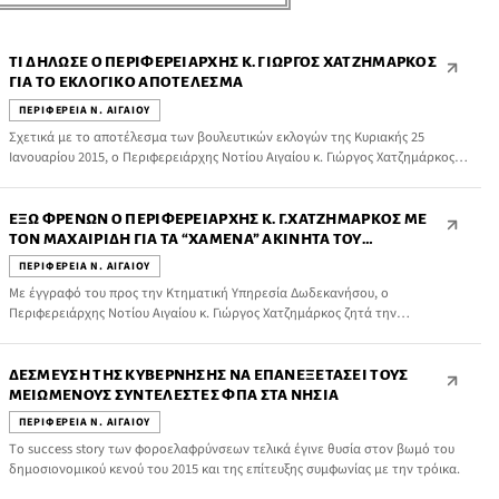
ΤΙ ΔΉΛΩΣΕ Ο ΠΕΡΙΦΕΡΕΙΆΡΧΗΣ Κ. ΓΙΏΡΓΟΣ ΧΑΤΖΗΜΆΡΚΟΣ
ΓΙΑ ΤΟ ΕΚΛΟΓΙΚΌ ΑΠΟΤΈΛΕΣΜΑ
ΠΕΡΙΦΕΡΕΙΑ Ν. ΑΙΓΑΙΟΥ
Σχετικά με το αποτέλεσμα των βουλευτικών εκλογών της Κυριακής 25
Ιανουαρίου 2015, ο Περιφερειάρχης Νοτίου Αιγαίου κ. Γιώργος Χατζημάρκος
δήλωσε:
ΈΞΩ ΦΡΕΝΏΝ Ο ΠΕΡΙΦΕΡΕΙΆΡΧΗΣ Κ. Γ.ΧΑΤΖΗΜΆΡΚΟΣ ΜΕ
ΤΟΝ ΜΑΧΑΙΡΊΔΗ ΓΙΑ ΤΑ “ΧΑΜΈΝΑ” ΑΚΊΝΗΤΑ ΤΟΥ
ΔΗΜΟΣΊΟΥ. ΤΟΥ ΤΑ ΈΔΙΝΑΝ, ΑΛΛΆ ΑΠΆΝΤΗΣΕ ΌΤΙ ΔΕΝ ΤΑ
ΠΕΡΙΦΕΡΕΙΑ Ν. ΑΙΓΑΙΟΥ
ΧΡΕΙΆΖΕΤΑΙ!
Με έγγραφό του προς την Κτηματική Υπηρεσία Δωδεκανήσου, ο
Περιφερειάρχης Νοτίου Αιγαίου κ. Γιώργος Χατζημάρκος ζητά την
παραχώρηση στην ΠΝΑΙ ακινήτων ιδιοκτησίας του ελληνικού δημοσίου.
ΔΈΣΜΕΥΣΗ ΤΗΣ ΚΥΒΈΡΝΗΣΗΣ ΝΑ ΕΠΑΝΕΞΕΤΆΣΕΙ ΤΟΥΣ
ΜΕΙΩΜΈΝΟΥΣ ΣΥΝΤΕΛΕΣΤΈΣ ΦΠA ΣΤΑ ΝΗΣΙΆ
ΠΕΡΙΦΕΡΕΙΑ Ν. ΑΙΓΑΙΟΥ
Tο success story των φοροελαφρύνσεων τελικά έγινε θυσία στον βωμό του
δημοσιονομικού κενού του 2015 και της επίτευξης συμφωνίας με την τρόικα.