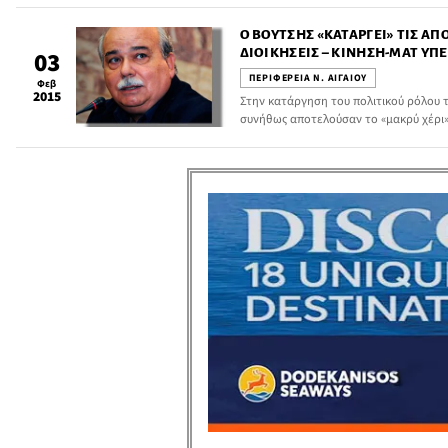
Αιτήσεις συμμετοχής από 1 Μαρτίου 201
Ο ΒΟΎΤΣΗΣ «ΚΑΤΑΡΓΕΊ» ΤΙΣ 
ΔΙΟΙΚΉΣΕΙΣ – ΚΊΝΗΣΗ-ΜΑΤ ΥΠ
03
ΠΕΡΙΦΕΡΕΙΏΝ
ΠΕΡΙΦΕΡΕΙΑ Ν. ΑΙΓΑΙΟΥ
Φεβ
2015
Στην κατάργηση του πολιτικού ρόλου
συνήθως αποτελούσαν το «μακρύ χέρι» 
υπουργείου Εσωτερικών, προχωρά σύμ
aftodioikisi.gr ο νέος υπουργός Εσωτε
Νίκος Βούτσης.