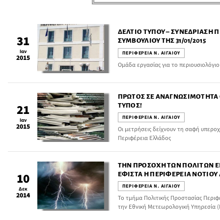
ΔΕΛΤΊΟ ΤΎΠΟΥ – ΣΥΝΕΔΡΊΑΣΗ 
31
ΣΥΜΒΟΥΛΊΟΥ ΤΗΣ 31/01/2015
Ιαν
ΠΕΡΙΦΕΡΕΙΑ Ν. ΑΙΓΑΙΟΥ
2015
Ομάδα εργασίας για το περιουσιολόγι
ΠΡΏΤΟΣ ΣΕ ΑΝΑΓΝΩΣΙΜΌΤΗΤΑ 
ΤΎΠΟΣ!
21
ΠΕΡΙΦΕΡΕΙΑ Ν. ΑΙΓΑΙΟΥ
Ιαν
2015
Οι μετρήσεις δείχνουν τη σαφή υπεροχ
Περιφέρεια Ελλάδος
ΤΗΝ ΠΡΟΣΟΧΗ ΤΩΝ ΠΟΛΙΤΏΝ Ε
ΕΦΙΣΤΆ Η ΠΕΡΙΦΈΡΕΙΑ ΝΟΤΊΟΥ 
10
ΠΕΡΙΦΕΡΕΙΑ Ν. ΑΙΓΑΙΟΥ
Δεκ
2014
Το τμήμα Πολιτικής Προστασίας Περιφ
την Εθνική Μετεωρολογική Υπηρεσία (Ε
Προστασίας Περιφέρειας Νοτίου Αιγαίο