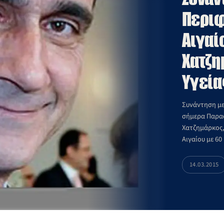
Περιφ
Αιγαί
Χατζη
Υγεία
Συνάντηση με
σήμερα Παρασ
Χατζημάρκος,
Αιγαίου με 60
περιφερειακή
Περιφέρεια Νο
14.03.2015
τους.