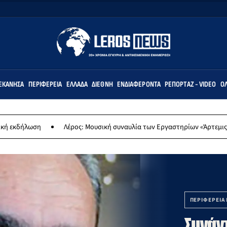
ΕΚΆΝΗΣΑ
ΠΕΡΙΦΈΡΕΙΑ
ΕΛΛΆΔΑ
ΔΙΕΘΝΉ
ΕΝΔΙΑΦΈΡΟΝΤΑ
ΡΕΠΟΡΤΆΖ - VIDEO
ΌΛ
Λέρος: Μουσική συναυλία των Εργαστηρίων «Άρτεμις» στο Δημοτικό Σχ
ΠΕΡΙΦΕΡΕΙΑ 
Συνάν