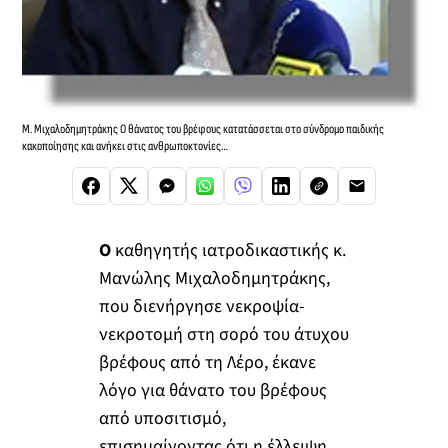
Μ. Μιχαλοδημητράκης Ο θάνατος του βρέφους κατατάσσεται στο σύνδρομο παιδικής
κακοποίησης και ανήκει στις ανθρωποκτονίες…
Ο
καθηγητής ιατροδικαστικής κ.
Μανώλης Μιχαλοδημητράκης,
που διενήργησε νεκροψία-
νεκροτομή στη σορό του άτυχου
βρέφους από τη Λέρο, έκανε
λόγο για θάνατο του βρέφους
από υποσιτισμό,
επισημαίνοντας ότι η έλλειψη