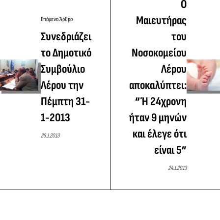
O
Μαιευτήρας
Επόμενο Άρθρο
Συνεδριάζει
του
το Δημοτικό
Νοσοκομείου
Συμβούλιο
Λέρου
Λέρου την
αποκαλύπτει:
Πέμπτη 31-
“Ή 24χρονη
1-2013
ήταν 9 μηνών
και έλεγε ότι
25.1.2013
είναι 5”
24.1.2013