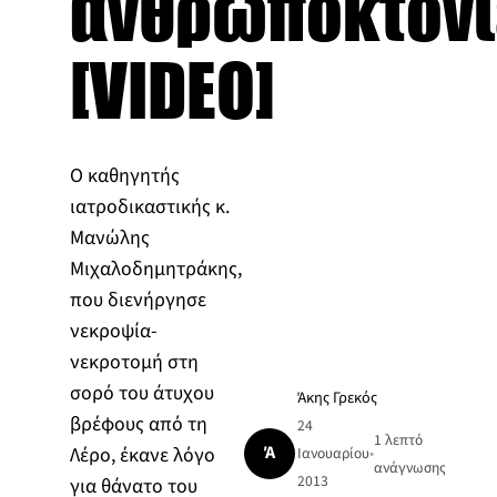
ανθρωποκτονίε
[VIDEO]
Ο καθηγητής
ιατροδικαστικής κ.
Μανώλης
Μιχαλοδημητράκης,
που διενήργησε
νεκροψία-
νεκροτομή στη
σορό του άτυχου
Άκης Γρεκός
βρέφους από τη
24
1 λεπτό
Ά
Λέρο, έκανε λόγο
Ιανουαρίου
•
ανάγνωσης
2013
για θάνατο του