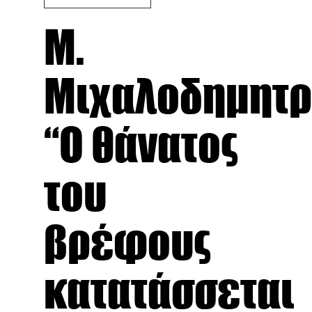
Μ.
Μιχαλοδημητρ
“Ο θάνατος
του
βρέφους
κατατάσσεται