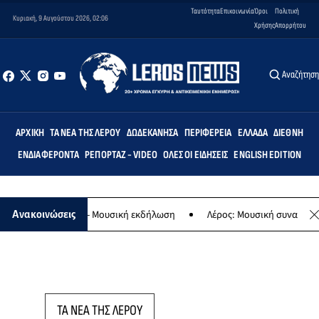
Ταυτότητα
Επικοινωνία
Όροι
Πολιτική
Κυριακή, 9 Αυγούστου 2026, 02:06
Χρήσης
Απορρήτου
Αναζήτησ
ΑΡΧΙΚΉ
ΤΑ ΝΈΑ ΤΗΣ ΛΈΡΟΥ
ΔΩΔΕΚΆΝΗΣΑ
ΠΕΡΙΦΈΡΕΙΑ
ΕΛΛΆΔΑ
ΔΙΕΘΝΉ
ΕΝΔΙΑΦΈΡΟΝΤΑ
ΡΕΠΟΡΤΆΖ - VIDEO
ΌΛΕΣ ΟΙ ΕΙΔΉΣΕΙΣ
ENGLISH EDITION
 της Παναγίας - Μουσική εκδήλωση
Λέρος: Μουσική συναυλία των 
Ανακοινώσεις
ΤΑ ΝΕΑ ΤΗΣ ΛΕΡΟΥ