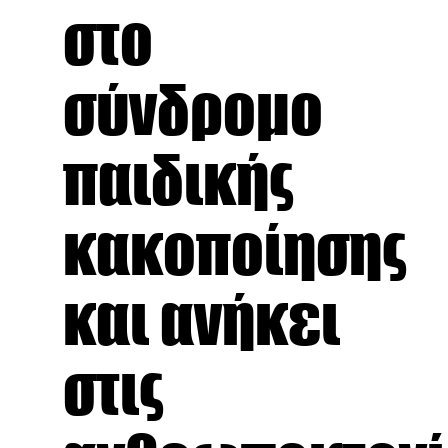
στο
σύνδρομο
παιδικής
κακοποίησης
και ανήκει
στις