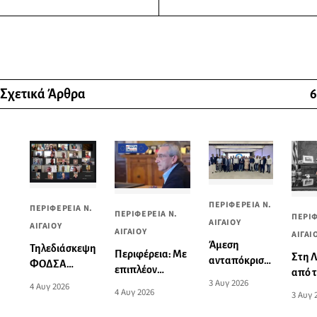
Σχετικά Άρθρα
6
ΠΕΡΙΦΕΡΕΙΑ Ν.
ΠΕΡΙΦΕΡΕΙΑ Ν.
ΠΕΡΙΦΕΡΕΙΑ Ν.
ΠΕΡΙΦ
ΑΙΓΑΙΟΥ
ΑΙΓΑΙΟΥ
ΑΙΓΑΙΟΥ
ΑΙΓΑΙ
Άμεση
Τηλεδιάσκεψη
Περιφέρεια: Με
Στη Λ
ανταπόκριση
ΦΟΔΣΑ
επιπλέον
από 
του Προέδρου
Νοτίου
3 Αυγ 2026
χρηματοδότηση
4 Αυγ 2026
μεγα
4 Αυγ 2026
του ΦοΔΣΑ
3 Αυγ 
Αιγαίου:
ενισχύεται η
κονδύ
Ν. Αιγαίου
Νομοτεχνική
δράση που