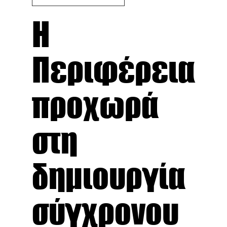
Η
Περιφέρεια
προχωρά
στη
δημιουργία
σύγχρονου