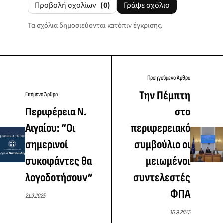
Προβολή σχολίων
(0)
Γράψε σχόλιο
Τα σχόλια δημοσιεύονται κατόπιν έγκρισης.
Προηγούμενο Άρθρο
Την Πέμπτη
Επόμενο Άρθρο
Περιφέρεια Ν.
στο
Αιγαίου: “Οι
περιφερειακό
σημερινοί
συμβούλιο οι
συκοφάντες θα
μειωμένοι
λογοδοτήσουν”
συντελεστές
ΦΠΑ
21.9.2025
16.9.2025