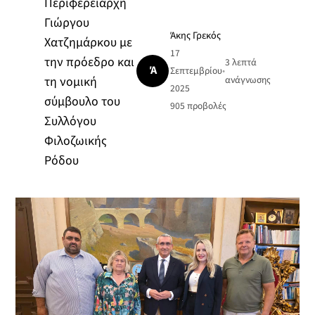
Περιφερειάρχη
Γιώργου
Άκης Γρεκός
Χατζημάρκου με
17
την πρόεδρο και
3 λεπτά
Ά
Σεπτεμβρίου
•
τη νομική
ανάγνωσης
2025
σύμβουλο του
905
προβολές
Συλλόγου
Φιλοζωικής
Ρόδου