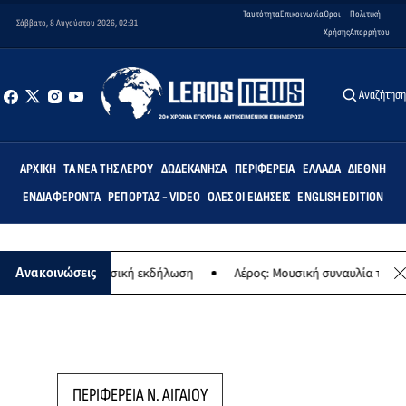
Ταυτότητα
Επικοινωνία
Όροι
Πολιτική
Σάββατο, 8 Αυγούστου 2026, 02:31
Χρήσης
Απορρήτου
Αναζήτησ
ΑΡΧΙΚΉ
ΤΑ ΝΈΑ ΤΗΣ ΛΈΡΟΥ
ΔΩΔΕΚΆΝΗΣΑ
ΠΕΡΙΦΈΡΕΙΑ
ΕΛΛΆΔΑ
ΔΙΕΘΝΉ
ΕΝΔΙΑΦΈΡΟΝΤΑ
ΡΕΠΟΡΤΆΖ - VIDEO
ΌΛΕΣ ΟΙ ΕΙΔΉΣΕΙΣ
ENGLISH EDITION
ναγίας - Μουσική εκδήλωση
Λέρος: Μουσική συναυλία των Εργαστη
Ανακοινώσεις
ΠΕΡΙΦΕΡΕΙΑ Ν. ΑΙΓΑΙΟΥ