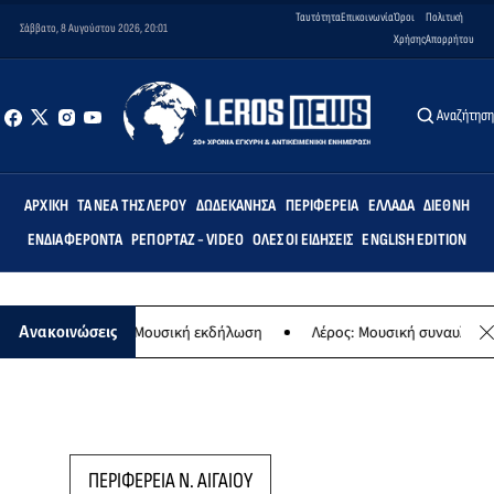
Ταυτότητα
Επικοινωνία
Όροι
Πολιτική
Σάββατο, 8 Αυγούστου 2026, 20:01
Χρήσης
Απορρήτου
Αναζήτησ
ΑΡΧΙΚΉ
ΤΑ ΝΈΑ ΤΗΣ ΛΈΡΟΥ
ΔΩΔΕΚΆΝΗΣΑ
ΠΕΡΙΦΈΡΕΙΑ
ΕΛΛΆΔΑ
ΔΙΕΘΝΉ
ΕΝΔΙΑΦΈΡΟΝΤΑ
ΡΕΠΟΡΤΆΖ - VIDEO
ΌΛΕΣ ΟΙ ΕΙΔΉΣΕΙΣ
ENGLISH EDITION
ης Παναγίας - Μουσική εκδήλωση
Λέρος: Μουσική συναυλία των Ε
Ανακοινώσεις
ΠΕΡΙΦΕΡΕΙΑ Ν. ΑΙΓΑΙΟΥ