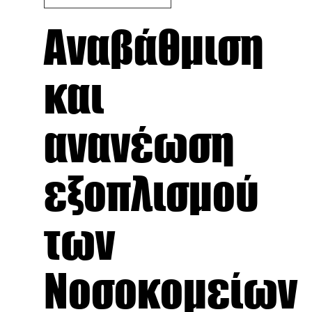
Αναβάθμιση
και
ανανέωση
εξοπλισμού
των
Νοσοκομείων