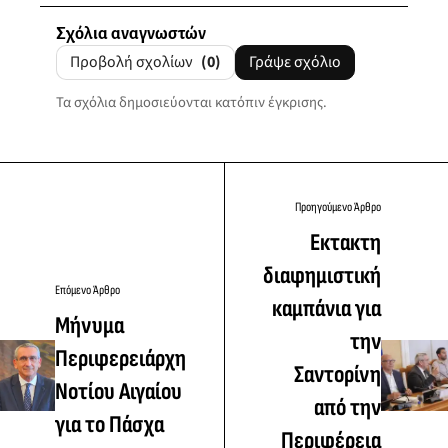
Σχόλια αναγνωστών
Προβολή σχολίων
(0)
Γράψε σχόλιο
Τα σχόλια δημοσιεύονται κατόπιν έγκρισης.
Προηγούμενο Άρθρο
Eκτακτη
διαφημιστική
Επόμενο Άρθρο
καμπάνια για
Μήνυμα
την
Περιφερειάρχη
Σαντορίνη
Νοτίου Αιγαίου
από την
για το Πάσχα
Περιφέρεια