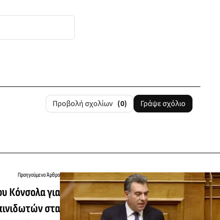
Προβολή σχολίων
(0)
Γράψε σχόλιο
Προηγούμενο Άρθρο
υ Κόνσολα για
πινιδωτών στα