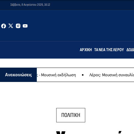
Σάββατο, 8 Αυγούστου 2026, 16:12
ΑΡΧΙΚΉ
ΤΑ ΝΈΑ ΤΗΣ ΛΈΡΟΥ
ΔΩΔ
γίας - Μουσική εκδήλωση
Λέρος: Μουσική συναυλία των Εργαστηρί
Ανακοινώσεις
ΠΟΛΙΤΙΚΗ