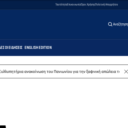
Ταυτότητα
Επικοινωνία
Όροι Χρήσης
Πολιτική Απορρήτου
Αναζήτηση
ΕΣ ΟΙ ΕΙΔΉΣΕΙΣ
ENGLISH EDITION
νακοίνωση του Πανιωνίου για την ξαφνική απώλεια του Δημήτρη Καρατσ