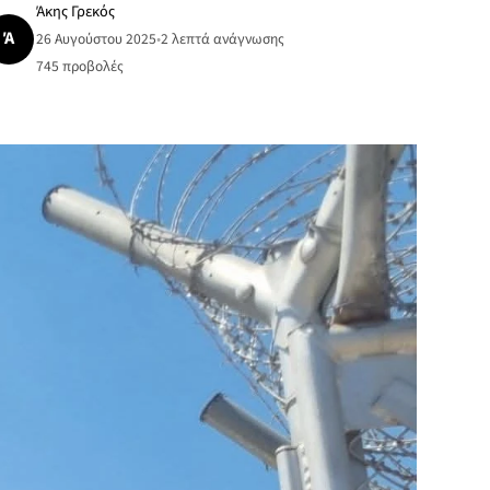
Άκης Γρεκός
Ά
26 Αυγούστου 2025
•
2 λεπτά ανάγνωσης
745
προβολές