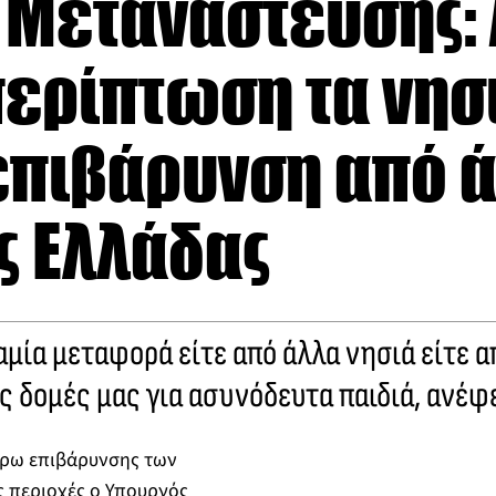
 Μετανάστευσης: 
ερίπτωση τα νησ
επιβάρυνση από 
ς Ελλάδας
καμία μεταφορά είτε από άλλα νησιά είτε 
 δομές μας για ασυνόδευτα παιδιά, ανέφ
έρω επιβάρυνσης των
ς περιοχές ο Υπουργός