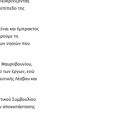
διευκρινίζοντας
ο επίπεδο της
ίναι και έμπρακτος
βρούμε τη
των νησιών που
υ Μαυροβουνίου,
ο των έργων, ενώ
υτικής Λέσβου και
ητικού Συμβουλίου
ών αποκατάστασης