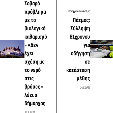
Σοβαρό
πρόβλημα
Προηγούμενο Άρθρο
με το
Πάτμος:
βιολογικό
Σύλληψη
καθαρισμό
61χρονου
- «Δεν
για
έχει
οδήγηση
σχέση με
σε
το νερό
κατάσταση
στις
μέθης
βρύσες»
14.8.2025
λέει ο
δήμαρχος
23.8.2025