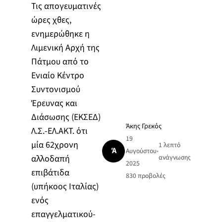
Τις απογευματινές
ώρες χθες,
ενημερώθηκε η
Λιμενική Αρχή της
Πάτμου από το
Ενιαίο Κέντρο
Συντονισμού
Έρευνας και
Διάσωσης (ΕΚΣΕΔ)
Άκης Γρεκός
Λ.Σ.-ΕΛ.ΑΚΤ. ότι
19
μία 62χρονη
1 λεπτό
Ά
Αυγούστου
•
αλλοδαπή
ανάγνωσης
2025
επιβάτιδα
830
προβολές
(υπήκοος Ιταλίας)
ενός
επαγγελματικού-