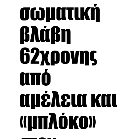
σωματική
βλάβη
62χρονης
από
αμέλεια και
«μπλόκο»