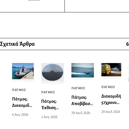
Σχετικά Άρθρα
6
ΠΑΤΜΟΣ
ΠΑΤΜΟΣ
ΠΑΤΜΟΣ
ΠΑΤΜΟΣ
Διακομιδή
Πάτμος:
Πάτμος:
Πάτμος:
57χρονου
Αποβίβαση
Διακομιδή
Έκθεση
από το
τραυματία
29 Ιουλ 2026
74χρονης
29 Ιουλ 2026
ζωγραφικής
6 Αυγ 2026
λιμάνι της
επιβάτη
1 Αυγ 2026
στη Λέρο
του Norman
Πάτμου
τουριστικού
με
Hyams στην
στο λιμάνι
σκάφους