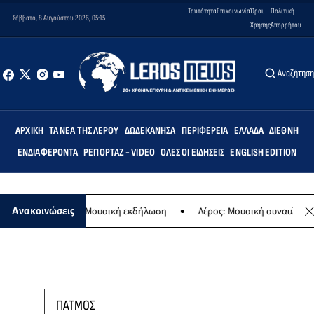
Ταυτότητα
Επικοινωνία
Όροι
Πολιτική
Σάββατο, 8 Αυγούστου 2026, 05:15
Χρήσης
Απορρήτου
Αναζήτησ
ΑΡΧΙΚΉ
ΤΑ ΝΈΑ ΤΗΣ ΛΈΡΟΥ
ΔΩΔΕΚΆΝΗΣΑ
ΠΕΡΙΦΈΡΕΙΑ
ΕΛΛΆΔΑ
ΔΙΕΘΝΉ
ΕΝΔΙΑΦΈΡΟΝΤΑ
ΡΕΠΟΡΤΆΖ - VIDEO
ΌΛΕΣ ΟΙ ΕΙΔΉΣΕΙΣ
ENGLISH EDITION
της Παναγίας - Μουσική εκδήλωση
Λέρος: Μουσική συναυλία των Ε
Ανακοινώσεις
ΠΑΤΜΟΣ