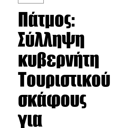
Πάτμος:
Σύλληψη
κυβερνήτη
Τουριστικού
σκάφους
για