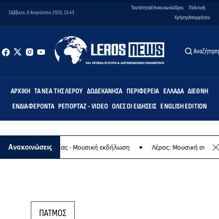
Ταυτότητα
Επικοινωνία
Όροι
Πολιτική
Σάββατο, 8 Αυγούστου 2026, 13:43
Χρήσης
Απορρήτου
Αναζήτησ
ΑΡΧΙΚΉ
ΤΑ ΝΈΑ ΤΗΣ ΛΈΡΟΥ
ΔΩΔΕΚΆΝΗΣΑ
ΠΕΡΙΦΈΡΕΙΑ
ΕΛΛΆΔΑ
ΔΙΕΘΝΉ
ΕΝΔΙΑΦΈΡΟΝΤΑ
ΡΕΠΟΡΤΆΖ - VIDEO
ΌΛΕΣ ΟΙ ΕΙΔΉΣΕΙΣ
ENGLISH EDITION
αφο της Παναγίας - Μουσική εκδήλωση
Λέρος: Μουσική συναυλία 
Ανακοινώσεις
ΠΑΤΜΟΣ