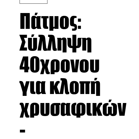
Πάτμος:
Σύλληψη
40χρονου
για κλοπή
χρυσαφικών
-