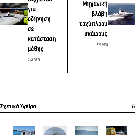
Μηχανική
για
βλάβη
οδήγηση
ταχύπλοου
σε
σκάφους
κατάσταση
8.8.2025
μέθης
14.8.2025
Σχετικά Άρθρα
6