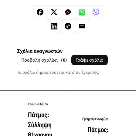
Σχόλια αναγνωστών
Προβολή σχολίων
(0)
Γράψε σχόλιο
Τα σχόλια δημοσιεύονται κατόπιν έγκρισης.
Επόμενο Άρθρο
Πάτμος:
Προηγούμενο Άρθρο
Σύλληψη
Πάτμος:
61χρονου