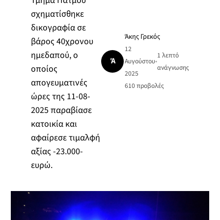
Τμήμα Πάτμου
σχηματίσθηκε
δικογραφία σε
Άκης Γρεκός
βάρος 40χρονου
12
ημεδαπού, ο
1 λεπτό
Ά
Αυγούστου
•
οποίος
ανάγνωσης
2025
απογευματινές
610
προβολές
ώρες της 11-08-
2025 παραβίασε
κατοικία και
αφαίρεσε τιμαλφή
αξίας -23.000-
ευρώ.