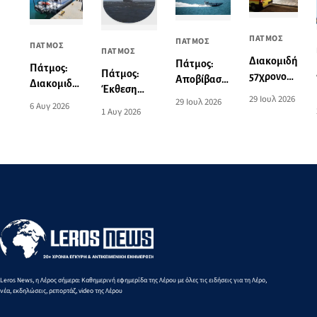
ΠΑΤΜΟΣ
ΠΑΤΜΟΣ
ΠΑΤΜΟΣ
ΠΑΤΜΟΣ
Διακομιδή
Πάτμος:
Πάτμος:
Πάτμος:
57χρονου
Αποβίβαση
Διακομιδή
Έκθεση
από το
τραυματία
29 Ιουλ 2026
74χρονης
29 Ιουλ 2026
ζωγραφικής
6 Αυγ 2026
λιμάνι της
επιβάτη
1 Αυγ 2026
στη Λέρο
του Norman
Πάτμου
τουριστικού
με
Hyams στην
στο λιμάνι
σκάφους
Περιπολικό
Οικία
της Λέρου
σκάφος του
Σταύρακα
Λιμενικού
Leros News, η Λέρος σήμερα: Καθημερινή εφημερίδα της Λέρου με όλες τις ειδήσεις για τη Λέρο,
νέα, εκδηλώσεις, ρεπορτάζ, video της Λέρου