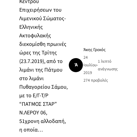
Κέντρου
Επιχειρήσεων του
Λιμενικού Σώματος-
Ελληνικής
Ακτοφυλακής
διεκομίσθη πρωινές
Άκης Γρεκός
ώρες της Τρίτης
24
(23.7.2019), από το
1 λεπτό
Ά
Ιουλίου
•
λιμάνι της Πάτμου
ανάγνωσης
2019
στο λιμάνι
274
προβολές
Πυθαγορείου Σάμου,
με το Ε/Γ-Τ/Ρ
“ΠΑΤΜΟΣ ΣΤΑΡ”
Ν.ΛΕΡΟΥ 06,
51χρονη αλλοδαπή,
η οποία…