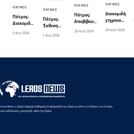
ΠΑΤΜΟΣ
ΠΑΤΜΟΣ
ΠΑΤΜΟΣ
ΠΑΤΜΟΣ
Διακομιδή
Πάτμος:
Πάτμος:
Πάτμος:
57χρονου
Αποβίβαση
Διακομιδή
Έκθεση
από το
τραυματία
29 Ιουλ 2026
74χρονης
29 Ιουλ 2026
ζωγραφικής
6 Αυγ 2026
λιμάνι της
επιβάτη
1 Αυγ 2026
στη Λέρο
του Norman
Πάτμου
τουριστικού
με
Hyams στην
στο λιμάνι
σκάφους
Περιπολικό
Οικία
της Λέρου
σκάφος του
Σταύρακα
Λιμενικού
Leros News, η Λέρος σήμερα: Καθημερινή εφημερίδα της Λέρου με όλες τις ειδήσεις για τη Λέρο,
νέα, εκδηλώσεις, ρεπορτάζ, video της Λέρου