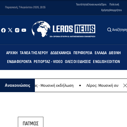
Ταυτότητα
Επικοινωνία
Όροι
Πολιτική
Παρασκευή, 7 Αυγούστου 2026, 18:55
Χρήσης
Απορρήτου
Αναζήτησ
ΑΡΧΙΚΉ
ΤΑ ΝΈΑ ΤΗΣ ΛΈΡΟΥ
ΔΩΔΕΚΆΝΗΣΑ
ΠΕΡΙΦΈΡΕΙΑ
ΕΛΛΆΔΑ
ΔΙΕΘΝΉ
ΕΝΔΙΑΦΈΡΟΝΤΑ
ΡΕΠΟΡΤΆΖ - VIDEO
ΌΛΕΣ ΟΙ ΕΙΔΉΣΕΙΣ
ENGLISH EDITION
αφο της Παναγίας - Μουσική εκδήλωση
Λέρος: Μουσική συναυλία 
Ανακοινώσεις
ΠΑΤΜΟΣ