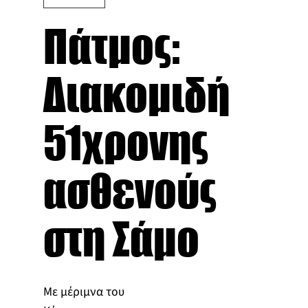
Πάτμος:
Διακομιδή
51χρονης
ασθενούς
στη Σάμο
Με μέριμνα του