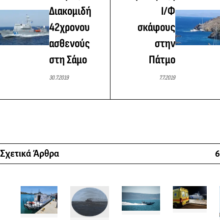
Διακομιδή
Ι/Φ
42χρονου
σκάφους
ασθενούς
στην
στη Σάμο
Πάτμο
30.7.2019
7.7.2019
Σχετικά Άρθρα
6