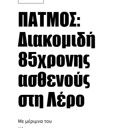
ΠΑΤΜΟΣ:
Διακομιδή
85χρονης
ασθενούς
στη Λέρο
Με μέριμνα του