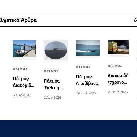
Σχετικά Άρθρα
6
ΠΑΤΜΟΣ
ΠΑΤΜΟΣ
ΠΑΤΜΟΣ
ΠΑΤΜΟΣ
Διακομιδή
Πάτμος:
Πάτμος:
Πάτμος:
57χρονου
Αποβίβαση
Διακομιδή
Έκθεση
από το
τραυματία
29 Ιουλ 2026
74χρονης
29 Ιουλ 2026
ζωγραφικής
6 Αυγ 2026
λιμάνι της
επιβάτη
1 Αυγ 2026
στη Λέρο
του Norman
Πάτμου
τουριστικού
με
Hyams στην
στο λιμάνι
σκάφους
Περιπολικό
Οικία
της Λέρου
σκάφος του
Σταύρακα
Λιμενικού