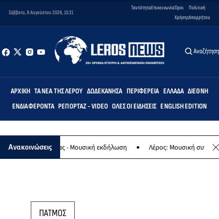
Ταυτότητα
Επικοινωνία
Όροι
Πολιτική
Σάββατο, 8 Αυγούστου 2026, 15:31
Χρήσης
Απορρήτου
Αναζήτησ
ΑΡΧΙΚΉ
ΤΑ ΝΈΑ ΤΗΣ ΛΈΡΟΥ
ΔΩΔΕΚΆΝΗΣΑ
ΠΕΡΙΦΈΡΕΙΑ
ΕΛΛΆΔΑ
ΔΙΕΘΝΉ
ΕΝΔΙΑΦΈΡΟΝΤΑ
ΡΕΠΟΡΤΆΖ - VIDEO
ΌΛΕΣ ΟΙ ΕΙΔΉΣΕΙΣ
ENGLISH EDITION
αφο της Παναγίας - Μουσική εκδήλωση
Λέρος: Μουσική συναυλία 
Ανακοινώσεις
ΠΑΤΜΟΣ