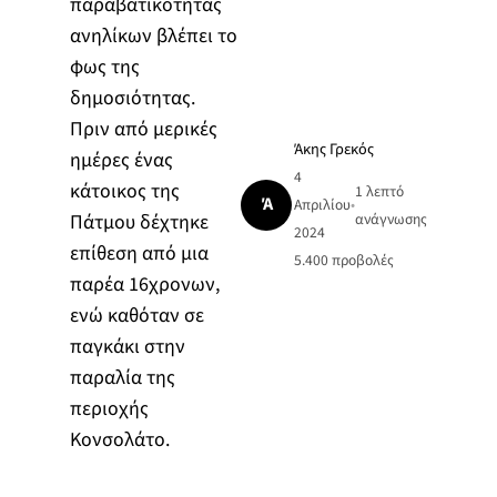
παραβατικότητας
ανηλίκων βλέπει το
φως της
δημοσιότητας.
Πριν από μερικές
Άκης Γρεκός
ημέρες ένας
4
κάτοικος της
1 λεπτό
Ά
Απριλίου
•
Πάτμου δέχτηκε
ανάγνωσης
2024
επίθεση από μια
5.400
προβολές
παρέα 16χρονων,
ενώ καθόταν σε
παγκάκι στην
παραλία της
περιοχής
Κονσολάτο.