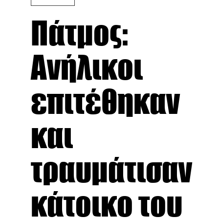
Πάτμος:
Ανήλικοι
επιτέθηκαν
και
τραυμάτισαν
κάτοικο του