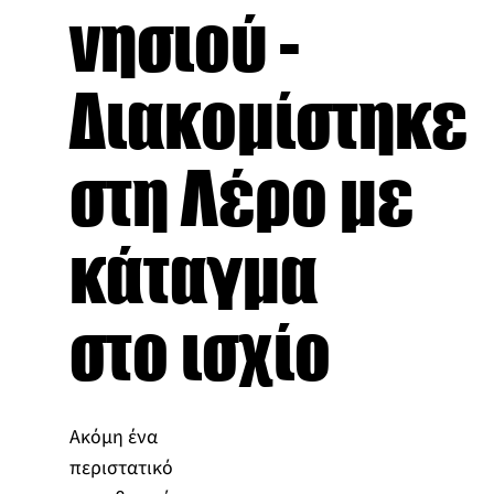
νησιού -
Διακομίστηκε
στη Λέρο με
κάταγμα
στο ισχίο
Ακόμη ένα
περιστατικό