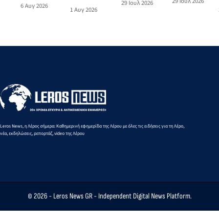
29 Ιουλ 2026
74χρονης
29 Ιουλ 2026
ζωγραφικής
6 Αυγ 2026
λιμάνι της
επιβάτη
1 Αυγ 2026
στη Λέρο
του Norman
Πάτμου
τουριστικού
με
Hyams στην
στο λιμάνι
σκάφους
Περιπολικό
Οικία
της Λέρου
σκάφος του
Σταύρακα
Λιμενικού
Leros News, η Λέρος σήμερα: Καθημερινή εφημερίδα της Λέρου με όλες τις ειδήσεις για τη Λέρο,
νέα, εκδηλώσεις, ρεπορτάζ, video της Λέρου
© 2026 -
Leros News GR
- Independent Digital News Platform.