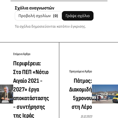
Σχόλια αναγνωστών
Προβολή σχολίων
(0)
Γράψε σχόλιο
Τα σχόλια δημοσιεύονται κατόπιν έγκρισης.
Επόμενο Άρθρο
Περιφέρεια:
Στο ΠΕΠ «Νότιο
Προηγούμενο Άρθρο
Αιγαίο 2021 -
Πάτμος:
2027» έργα
Διακομιδή
αποκατάστασης
5χρονου
- συντήρησης
στη Λέρο
της Ιεράς
15.12.2023