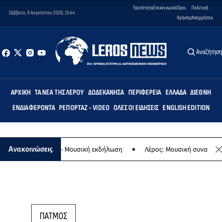
Ταυτότητα
Επικοινωνία
Όροι
Πολιτική
Σάββατο, 8 Αυγούστου 2026, 15:44
Χρήσης
Απορρήτου
Αναζήτησ
ΑΡΧΙΚΉ
ΤΑ ΝΈΑ ΤΗΣ ΛΈΡΟΥ
ΔΩΔΕΚΆΝΗΣΑ
ΠΕΡΙΦΈΡΕΙΑ
ΕΛΛΆΔΑ
ΔΙΕΘΝΉ
ΕΝΔΙΑΦΈΡΟΝΤΑ
ΡΕΠΟΡΤΆΖ - VIDEO
ΌΛΕΣ ΟΙ ΕΙΔΉΣΕΙΣ
ENGLISH EDITION
 της Παναγίας - Μουσική εκδήλωση
Λέρος: Μουσική συναυλία των
Ανακοινώσεις
ΠΑΤΜΟΣ