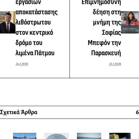
εργασιών
Επιμνημόσυνη
αποκατάστασης
δέηση στη
λιθόστρωτου
μνήμη της
στον κεντρικό
Σοφίας
δρόμο του
Μπεφόν την
λιμένα Πάτμου
Παρασκευή
24.1.2026
15.1.2026
Σχετικά Άρθρα
6