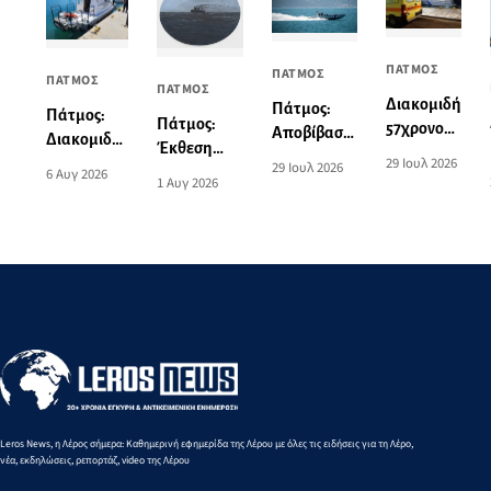
ΠΑΤΜΟΣ
ΠΑΤΜΟΣ
ΠΑΤΜΟΣ
ΠΑΤΜΟΣ
Διακομιδή
Πάτμος:
Πάτμος:
Πάτμος:
57χρονου
Αποβίβαση
Διακομιδή
Έκθεση
από το
τραυματία
29 Ιουλ 2026
74χρονης
29 Ιουλ 2026
ζωγραφικής
6 Αυγ 2026
λιμάνι της
επιβάτη
1 Αυγ 2026
στη Λέρο
του Norman
Πάτμου
τουριστικού
με
Hyams στην
στο λιμάνι
σκάφους
Περιπολικό
Οικία
της Λέρου
σκάφος του
Σταύρακα
Λιμενικού
Leros News, η Λέρος σήμερα: Καθημερινή εφημερίδα της Λέρου με όλες τις ειδήσεις για τη Λέρο,
νέα, εκδηλώσεις, ρεπορτάζ, video της Λέρου