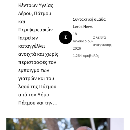
Κέντρων Υγείας
Λέρου, Πάτμου
Συντακτική ομάδα
και
Leros News
Περιφερειακών
18
Σ
Ιατρείων
2 λεπτά
Ιανουαρίου
•
ανάγνωσης
καταγγέλλει
2026
ανοιχτά και χωρίς
1.264
προβολές
περιστροφές τον
εμπαιγμό των
γιατρών και του
λαού της Πάτμου
από τον Δήμο
Πάτμου και την…