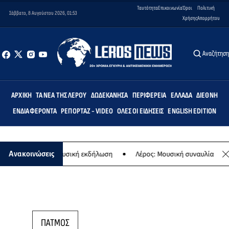
Ταυτότητα
Επικοινωνία
Όροι
Πολιτική
Σάββατο, 8 Αυγούστου 2026, 01:53
Χρήσης
Απορρήτου
Αναζήτησ
ΑΡΧΙΚΉ
ΤΑ ΝΈΑ ΤΗΣ ΛΈΡΟΥ
ΔΩΔΕΚΆΝΗΣΑ
ΠΕΡΙΦΈΡΕΙΑ
ΕΛΛΆΔΑ
ΔΙΕΘΝΉ
ΕΝΔΙΑΦΈΡΟΝΤΑ
ΡΕΠΟΡΤΆΖ - VIDEO
ΌΛΕΣ ΟΙ ΕΙΔΉΣΕΙΣ
ENGLISH EDITION
Παναγίας - Μουσική εκδήλωση
Λέρος: Μουσική συναυλία των Εργασ
Ανακοινώσεις
ΠΑΤΜΟΣ