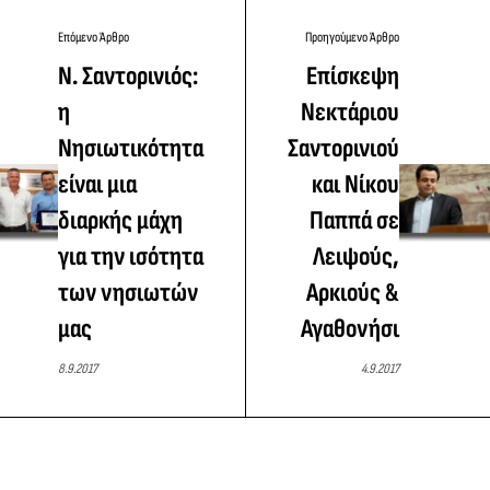
Επόμενο Άρθρο
Προηγούμενο Άρθρο
Ν. Σαντορινιός:
Επίσκεψη
η
Νεκτάριου
Νησιωτικότητα
Σαντορινιού
είναι μια
και Νίκου
διαρκής μάχη
Παππά σε
για την ισότητα
Λειψούς,
των νησιωτών
Αρκιούς &
μας
Αγαθονήσι
8.9.2017
4.9.2017