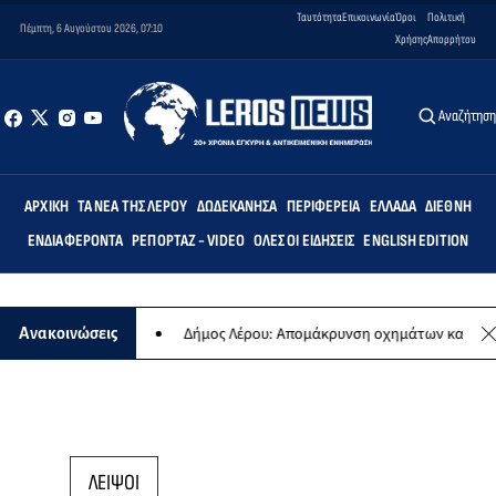
Ταυτότητα
Επικοινωνία
Όροι
Πολιτική
Πέμπτη, 6 Αυγούστου 2026, 07:10
Χρήσης
Απορρήτου
Αναζήτησ
ΑΡΧΙΚΉ
ΤΑ ΝΈΑ ΤΗΣ ΛΈΡΟΥ
ΔΩΔΕΚΆΝΗΣΑ
ΠΕΡΙΦΈΡΕΙΑ
ΕΛΛΆΔΑ
ΔΙΕΘΝΉ
ΕΝΔΙΑΦΈΡΟΝΤΑ
ΡΕΠΟΡΤΆΖ - VIDEO
ΌΛΕΣ ΟΙ ΕΙΔΉΣΕΙΣ
ENGLISH EDITION
ας συναυλίας
Δήμος Λέρου: Απομάκρυνση οχημάτων και σκαφών απ
Ανακοινώσεις
ΛΕΙΨΟΙ