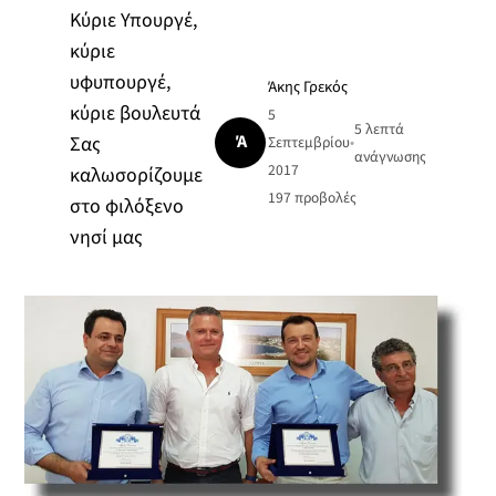
Κύριε Υπουργέ,
κύριε
υφυπουργέ,
Άκης Γρεκός
κύριε βουλευτά
5
5 λεπτά
Ά
Σας
Σεπτεμβρίου
•
ανάγνωσης
2017
καλωσορίζουμε
197
προβολές
στο φιλόξενο
νησί μας