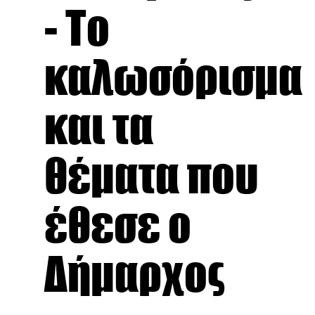
- Το
καλωσόρισμα
και τα
θέματα που
έθεσε ο
Δήμαρχος