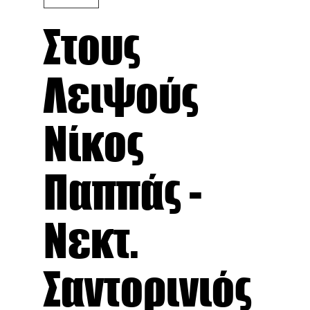
Στους
Λειψούς
Νίκος
Παππάς -
Νεκτ.
Σαντορινιός