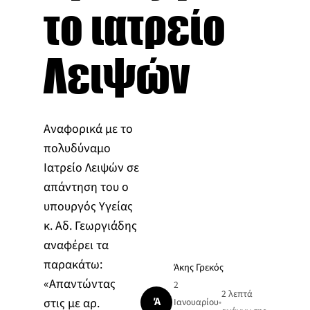
το ιατρείο
Λειψών
Αναφορικά με το
πολυδύναμο
Ιατρείο Λειψών σε
απάντηση του ο
υπουργός Υγείας
κ. Αδ. Γεωργιάδης
αναφέρει τα
παρακάτω:
Άκης Γρεκός
«Απαντώντας
2
2 λεπτά
Ά
στις με αρ.
Ιανουαρίου
•