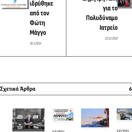
ιδρύθηκε
για το
από τον
Πολυδύναμο
Φώτη
Ιατρείο
Μάγγο
22.12.2013
16.1.2014
Σχετικά Άρθρα
6
ΛΕΙΨΟΙ
ΛΕΙΨΟΙ