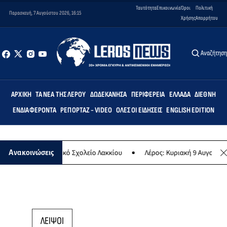
Ταυτότητα
Επικοινωνία
Όροι
Πολιτική
Παρασκευή, 7 Αυγούστου 2026, 16:15
Χρήσης
Απορρήτου
Αναζήτησ
ΑΡΧΙΚΉ
ΤΑ ΝΈΑ ΤΗΣ ΛΈΡΟΥ
ΔΩΔΕΚΆΝΗΣΑ
ΠΕΡΙΦΈΡΕΙΑ
ΕΛΛΆΔΑ
ΔΙΕΘΝΉ
ΕΝΔΙΑΦΈΡΟΝΤΑ
ΡΕΠΟΡΤΆΖ - VIDEO
ΌΛΕΣ ΟΙ ΕΙΔΉΣΕΙΣ
ENGLISH EDITION
ς» στο Δημοτικό Σχολείο Λακκίου
Λέρος: Κυριακή 9 Αυγούστου το 
Ανακοινώσεις
ΛΕΙΨΟΙ