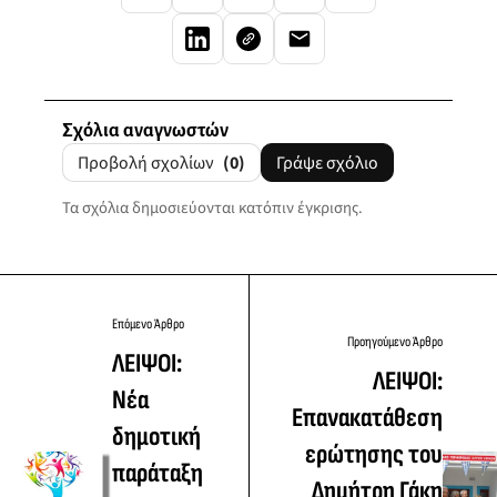
Σχόλια αναγνωστών
Προβολή σχολίων
(0)
Γράψε σχόλιο
Τα σχόλια δημοσιεύονται κατόπιν έγκρισης.
Επόμενο Άρθρο
Προηγούμενο Άρθρο
ΛΕΙΨΟΙ:
ΛΕΙΨΟΙ:
Νέα
Επανακατάθεση
δημοτική
ερώτησης του
παράταξη
Δημήτρη Γάκη