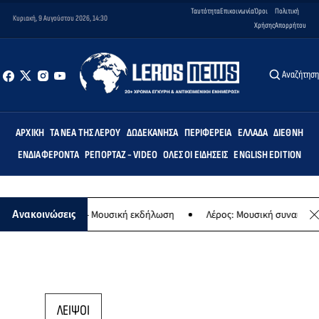
Ταυτότητα
Επικοινωνία
Όροι
Πολιτική
Κυριακή, 9 Αυγούστου 2026, 14:30
Χρήσης
Απορρήτου
Αναζήτησ
ΑΡΧΙΚΉ
ΤΑ ΝΈΑ ΤΗΣ ΛΈΡΟΥ
ΔΩΔΕΚΆΝΗΣΑ
ΠΕΡΙΦΈΡΕΙΑ
ΕΛΛΆΔΑ
ΔΙΕΘΝΉ
ΕΝΔΙΑΦΈΡΟΝΤΑ
ΡΕΠΟΡΤΆΖ - VIDEO
ΌΛΕΣ ΟΙ ΕΙΔΉΣΕΙΣ
ENGLISH EDITION
της Παναγίας - Μουσική εκδήλωση
Λέρος: Μουσική συναυλία των 
Ανακοινώσεις
ΛΕΙΨΟΙ