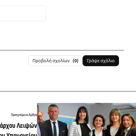
Προβολή σχολίων
(0)
Γράψε σχόλιο
Προηγούμενο Άρθρο
μάρχου Λειψών
ου Υπουργείου