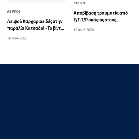
ΛΕΙΨΟΙ
ΛΕΙΨΟΙ
Αποβίβαση τραυματία από
Ε/Γ-Τ/Ρ σκάφος στους
Λειψοί: Καρχαριοειδές στην
Λειψούς
παραλία Κατσαδιά - Το βίντεο
10 Ιουλ 2026
που κατέγραψαν λουόμενοι
16 Ιουλ 2026