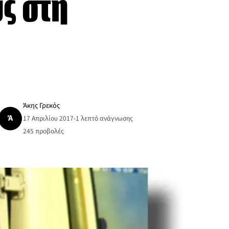
ς στη
Άκης Γρεκός
Ά
17 Απριλίου 2017
•
1 λεπτό ανάγνωσης
245
προβολές