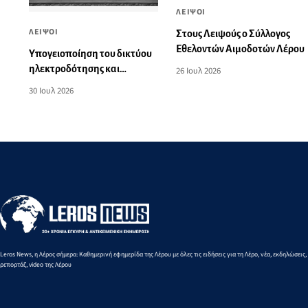
ΛΕΙΨΟΙ
ΛΕΙΨΟΙ
Στους Λειψούς ο Σύλλογος
Εθελοντών Αιμοδοτών Λέρου
Yπογειοποίηση του δικτύου
ηλεκτροδότησης και
26 Ιουλ 2026
αναβάθμιση του δημοτικού
30 Ιουλ 2026
φωτισμού στους Λειψούς, με
ευρωπαϊκούς πόρους της
Περιφέρειας Νοτίου Αιγαίου
Leros News, η Λέρος σήμερα: Καθημερινή εφημερίδα της Λέρου με όλες τις ειδήσεις για τη Λέρο, νέα, εκδηλώσεις,
ρεπορτάζ, video της Λέρου