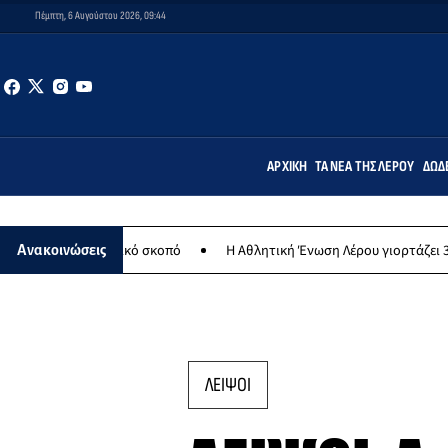
Πέμπτη, 6 Αυγούστου 2026, 09:44
ΑΡΧΙΚΉ
ΤΑ ΝΈΑ ΤΗΣ ΛΈΡΟΥ
ΔΩΔ
φιλανθρωπικό σκοπό
Η Αθλητική Ένωση Λέρου γιορτάζει 30 χρόνια 
Ανακοινώσεις
ΛΕΙΨΟΙ