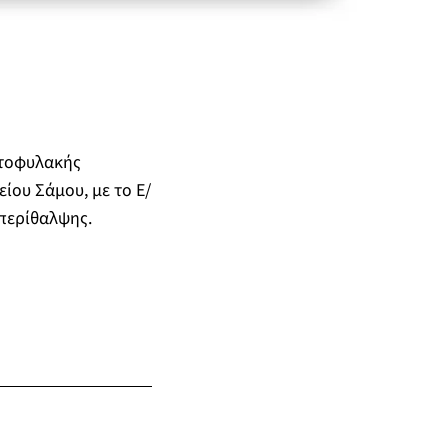
κτοφυλακής
ίου Σάμου, με το Ε/
 περίθαλψης.