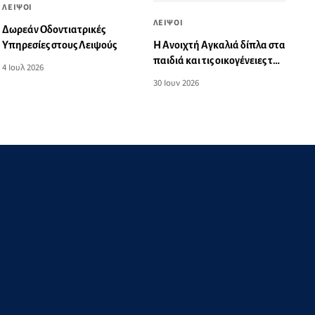
ΛΕΙΨΟΙ
ΛΕΙΨΟΙ
Δωρεάν Οδοντιατρικές
Υπηρεσίες στους Λειψούς
Η Ανοιχτή Αγκαλιά δίπλα στα
παιδιά και τις οικογένειες των
4 Ιουλ 2026
ακριτικών νησιών
30 Ιουν 2026