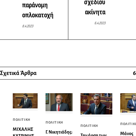
σχεδίου
παράνομη
ακίνητα
οπλοκατοχή
6.4.2023
8.4.2023
Σχετικά Άρθρα
6
ΠΟΛΙΤΙΚΗ
ΠΟΛΙΤΙΚΗ
ΠΟΛΙΤΙΚ
ΠΟΛΙΤΙΚΗ
ΜΙΧΑΛΗΣ
Γ. Νικητιάδης:
Μάνος
Την άρση των
ΚΑΤΡΙΝΗΣ: