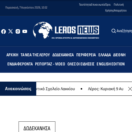
Ταυτότητα
Επικοινωνία
Όροι
Πολιτική
Παρασκευή, 7 Αυγούστου 2026, 10:52
Χρήσης
Απορρήτου
Αναζήτησ
ΑΡΧΙΚΉ
ΤΑ ΝΈΑ ΤΗΣ ΛΈΡΟΥ
ΔΩΔΕΚΆΝΗΣΑ
ΠΕΡΙΦΈΡΕΙΑ
ΕΛΛΆΔΑ
ΔΙΕΘΝΉ
ΕΝΔΙΑΦΈΡΟΝΤΑ
ΡΕΠΟΡΤΆΖ - VIDEO
ΌΛΕΣ ΟΙ ΕΙΔΉΣΕΙΣ
ENGLISH EDITION
τεμις» στο Δημοτικό Σχολείο Λακκίου
Λέρος: Κυριακή 9 Αυγούστου
Ανακοινώσεις
ΔΩΔΕΚΑΝΗΣΑ