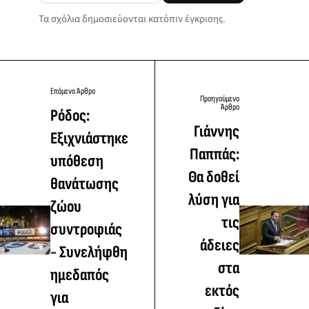
Τα σχόλια δημοσιεύονται κατόπιν έγκρισης.
Επόμενο Άρθρο
Προηγούμενο
Άρθρο
Ρόδος:
Γιάννης
Εξιχνιάστηκε
Παππάς:
υπόθεση
Θα δοθεί
θανάτωσης
λύση για
ζώου
τις
συντροφιάς
άδειες
- Συνελήφθη
στα
ημεδαπός
εκτός
για